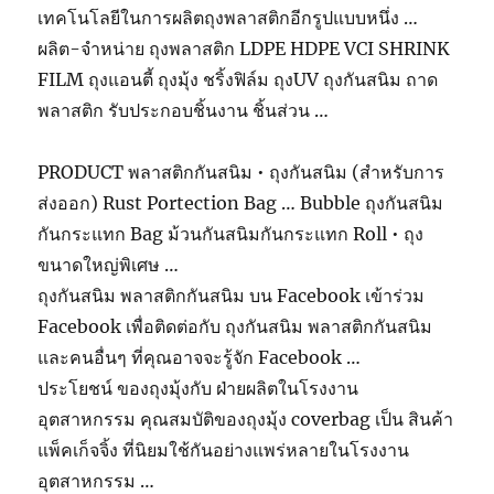
เทคโนโลยีในการผลิตถุงพลาสติกอีกรูปแบบหนึ่ง …
ผลิต-จำหน่าย ถุงพลาสติก LDPE HDPE VCI SHRINK
FILM ถุงแอนตี้ ถุงมุ้ง ชริ้งฟิล์ม ถุงUV ถุงกันสนิม ถาด
พลาสติก รับประกอบชิ้นงาน ชิ้นส่วน …
PRODUCT พลาสติกกันสนิม • ถุงกันสนิม (สำหรับการ
ส่งออก) Rust Portection Bag … Bubble ถุงกันสนิม
กันกระแทก Bag ม้วนกันสนิมกันกระแทก Roll • ถุง
ขนาดใหญ่พิเศษ …
ถุงกันสนิม พลาสติกกันสนิม บน Facebook เข้าร่วม
Facebook เพื่อติดต่อกับ ถุงกันสนิม พลาสติกกันสนิม
และคนอื่นๆ ที่คุณอาจจะรู้จัก Facebook …
ประโยชน์ ของถุงมุ้งกับ ฝ่ายผลิตในโรงงาน
อุตสาหกรรม คุณสมบัติของถุงมุ้ง coverbag เป็น สินค้า
แพ็คเก็จจิ้ง ที่นิยมใช้กันอย่างแพร่หลายในโรงงาน
อุตสาหกรรม …