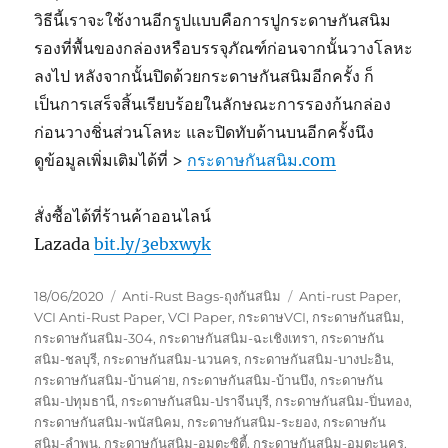
วิธีนี้เราจะใช้งานอีกรูปแบบคือการปูกระดาษกันสนิม
รองที่พื้นของกล่องหรือบรรจุภัณฑ์ก่อนจากนั้นวางโลหะ
ลงไป หลังจากนั้นปิดด้วยกระดาษกันสนิมอีกครั้ง ก็
เป็นการเสร็จสิ้นเรียบร้อยในลักษณะการรองก้นกล่อง
ก่อนวางชิ่นส่วนโลหะ และปิดทับด้านบนอีกครั้งนึง
ดูข้อมูลเพิ่มเติมได้ที่ >
กระดาษกันสนิม.com
สั่งซื้อได้ที่ร้านค้าออนไลน์
Lazada
bit.ly/3ebxwyk
Posted
Categories
Tags
18/06/2020
Anti-Rust Bags-ถุงกันสนิม
Anti-rust Paper
,
on
VCI Anti-Rust Paper
,
VCI Paper
,
กระดาษVCI
,
กระดาษกันสนิม
,
กระดาษกันสนิม-304
,
กระดาษกันสนิม-ฉะเชิงเทรา
,
กระดาษกัน
สนิม-ชลบุรี
,
กระดาษกันสนิม-นวนคร
,
กระดาษกันสนิม-บางปะอิน
,
กระดาษกันสนิม-บ้านค่าย
,
กระดาษกันสนิม-บ้านบึง
,
กระดาษกัน
สนิม-ปทุมธานี
,
กระดาษกันสนิม-ปราจีนบุรี
,
กระดาษกันสนิม-ปิ่นทอง
,
กระดาษกันสนิม-พนัสนิคม
,
กระดาษกันสนิม-ระยอง
,
กระดาษกัน
สนิม-ลำพูน
,
กระดาษกันสนิม-อมตะซิตี้
,
กระดาษกันสนิม-อมตะนคร
,