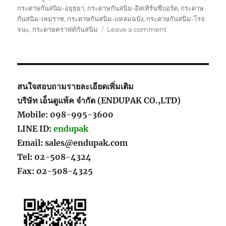
กระดาษกันสนิม-อยุธยา
,
กระดาษกันสนิม-อิสเทิร์นซีบอร์ด
,
กระดาษ
กันสนิม-เหมราช
,
กระดาษกันสนิม-แหลมฉบัง
,
กระดาษกันสนิม-โรจ
on
จนะ
,
กระดาษคราฟท์กันสนิม
Leave a comment
สาธิต
การ
ใช้
งาน
กระดาษ
สนใจสอบถามรายละเอียดเพิ่มเติม
กัน
บริษัท เอ็นดูแพ้ค จำกัด (ENDUPAK CO.,LTD)
สนิม
Mobile: 098-995-3600
2
วิธี
LINE ID:
endupak
การ
Email: sales@endupak.com
สาธิต
Tel: 02-508-4324
Fax: 02-508-4325