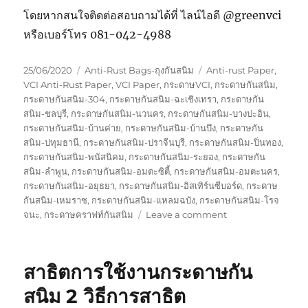
โดยหากสนใจติดต่อสอบถามได้ที่ ไลน์ไอดี @greenvci
หรือเบอร์โทร 081-042-4988
Posted
Categories
Tags
25/06/2020
Anti-Rust Bags-ถุงกันสนิม
Anti-rust Paper
,
on
VCI Anti-Rust Paper
,
VCI Paper
,
กระดาษVCI
,
กระดาษกันสนิม
,
กระดาษกันสนิม-304
,
กระดาษกันสนิม-ฉะเชิงเทรา
,
กระดาษกัน
สนิม-ชลบุรี
,
กระดาษกันสนิม-นวนคร
,
กระดาษกันสนิม-บางปะอิน
,
กระดาษกันสนิม-บ้านค่าย
,
กระดาษกันสนิม-บ้านบึง
,
กระดาษกัน
สนิม-ปทุมธานี
,
กระดาษกันสนิม-ปราจีนบุรี
,
กระดาษกันสนิม-ปิ่นทอง
,
กระดาษกันสนิม-พนัสนิคม
,
กระดาษกันสนิม-ระยอง
,
กระดาษกัน
สนิม-ลำพูน
,
กระดาษกันสนิม-อมตะซิตี้
,
กระดาษกันสนิม-อมตะนคร
,
กระดาษกันสนิม-อยุธยา
,
กระดาษกันสนิม-อิสเทิร์นซีบอร์ด
,
กระดาษ
กันสนิม-เหมราช
,
กระดาษกันสนิม-แหลมฉบัง
,
กระดาษกันสนิม-โรจ
on
จนะ
,
กระดาษคราฟท์กันสนิม
Leave a comment
ถุง
กัน
สนิม
สาธิตการใช้งานกระดาษกัน
สำหรับ
ปืนBBgun
สนิม 2 วิธีการสาธิต
และ