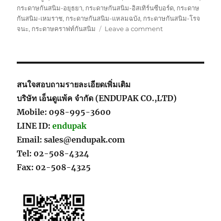
กระดาษกันสนิม-อยุธยา
,
กระดาษกันสนิม-อิสเทิร์นซีบอร์ด
,
กระดาษ
กันสนิม-เหมราช
,
กระดาษกันสนิม-แหลมฉบัง
,
กระดาษกันสนิม-โรจ
on
จนะ
,
กระดาษคราฟท์กันสนิม
Leave a comment
สาธิต
การ
ใช้
งาน
กระดาษ
สนใจสอบถามรายละเอียดเพิ่มเติม
กัน
บริษัท เอ็นดูแพ้ค จำกัด (ENDUPAK CO.,LTD)
สนิม
Mobile: 098-995-3600
2
วิธี
LINE ID:
endupak
การ
Email: sales@endupak.com
สาธิต
Tel: 02-508-4324
Fax: 02-508-4325