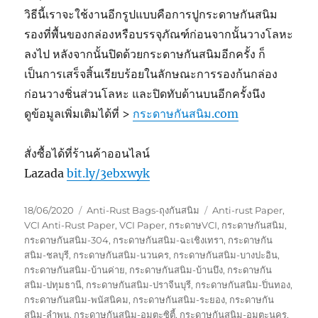
วิธีนี้เราจะใช้งานอีกรูปแบบคือการปูกระดาษกันสนิม
รองที่พื้นของกล่องหรือบรรจุภัณฑ์ก่อนจากนั้นวางโลหะ
ลงไป หลังจากนั้นปิดด้วยกระดาษกันสนิมอีกครั้ง ก็
เป็นการเสร็จสิ้นเรียบร้อยในลักษณะการรองก้นกล่อง
ก่อนวางชิ่นส่วนโลหะ และปิดทับด้านบนอีกครั้งนึง
ดูข้อมูลเพิ่มเติมได้ที่ >
กระดาษกันสนิม.com
สั่งซื้อได้ที่ร้านค้าออนไลน์
Lazada
bit.ly/3ebxwyk
Posted
Categories
Tags
18/06/2020
Anti-Rust Bags-ถุงกันสนิม
Anti-rust Paper
,
on
VCI Anti-Rust Paper
,
VCI Paper
,
กระดาษVCI
,
กระดาษกันสนิม
,
กระดาษกันสนิม-304
,
กระดาษกันสนิม-ฉะเชิงเทรา
,
กระดาษกัน
สนิม-ชลบุรี
,
กระดาษกันสนิม-นวนคร
,
กระดาษกันสนิม-บางปะอิน
,
กระดาษกันสนิม-บ้านค่าย
,
กระดาษกันสนิม-บ้านบึง
,
กระดาษกัน
สนิม-ปทุมธานี
,
กระดาษกันสนิม-ปราจีนบุรี
,
กระดาษกันสนิม-ปิ่นทอง
,
กระดาษกันสนิม-พนัสนิคม
,
กระดาษกันสนิม-ระยอง
,
กระดาษกัน
สนิม-ลำพูน
,
กระดาษกันสนิม-อมตะซิตี้
,
กระดาษกันสนิม-อมตะนคร
,