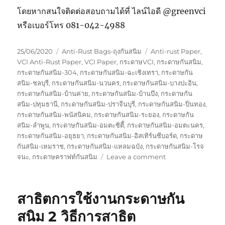
โดยหากสนใจติดต่อสอบถามได้ที่ ไลน์ไอดี @greenvci
หรือเบอร์โทร 081-042-4988
Posted
Categories
Tags
25/06/2020
Anti-Rust Bags-ถุงกันสนิม
Anti-rust Paper
,
on
VCI Anti-Rust Paper
,
VCI Paper
,
กระดาษVCI
,
กระดาษกันสนิม
,
กระดาษกันสนิม-304
,
กระดาษกันสนิม-ฉะเชิงเทรา
,
กระดาษกัน
สนิม-ชลบุรี
,
กระดาษกันสนิม-นวนคร
,
กระดาษกันสนิม-บางปะอิน
,
กระดาษกันสนิม-บ้านค่าย
,
กระดาษกันสนิม-บ้านบึง
,
กระดาษกัน
สนิม-ปทุมธานี
,
กระดาษกันสนิม-ปราจีนบุรี
,
กระดาษกันสนิม-ปิ่นทอง
,
กระดาษกันสนิม-พนัสนิคม
,
กระดาษกันสนิม-ระยอง
,
กระดาษกัน
สนิม-ลำพูน
,
กระดาษกันสนิม-อมตะซิตี้
,
กระดาษกันสนิม-อมตะนคร
,
กระดาษกันสนิม-อยุธยา
,
กระดาษกันสนิม-อิสเทิร์นซีบอร์ด
,
กระดาษ
กันสนิม-เหมราช
,
กระดาษกันสนิม-แหลมฉบัง
,
กระดาษกันสนิม-โรจ
on
จนะ
,
กระดาษคราฟท์กันสนิม
Leave a comment
ถุง
กัน
สนิม
สาธิตการใช้งานกระดาษกัน
สำหรับ
ปืนBBgun
สนิม 2 วิธีการสาธิต
และ