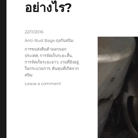
อย่างไร?
Posted
22/11/2016
on
Categories
Anti-Rust Bags-ถุงกันสนิม
Tags
การขนส่งสินค้าออกนอก
ประเทศ
,
การจัดเก็บระยะสั้น
,
การจัดเก็ยระยะยาว
,
งานที่ยังอยู่
ในกระบวนการ
,
ต้นทุนที่เกิดจาก
สนิม
on
Leave a comment
ต้นทุน
ที่
เกิด
จาก
สนิม
ต่อ
ชิ้น
ส่วน