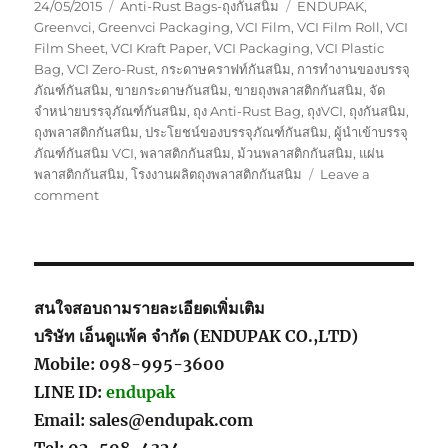
Posted
Categories
Tags
24/05/2015
Anti-Rust Bags-ถุงกันสนิม
ENDUPAK
,
on
Greenvci
,
Greenvci Packaging
,
VCI Film
,
VCI Film Roll
,
VCI
Film Sheet
,
VCI Kraft Paper
,
VCI Packaging
,
VCI Plastic
Bag
,
VCI Zero-Rust
,
กระดาษคราฟท์กันสนิม
,
การทำงานของบรรจุ
ภัณฑ์กันสนิม
,
ขายกระดาษกันสนิม
,
ขายถุงพลาสติกกันสนิม
,
จัด
จำหน่ายบรรจุภัณฑ์กันสนิม
,
ถุง Anti-Rust Bag
,
ถุงVCI
,
ถุงกันสนิม
,
ถุงพลาสติกกันสนิม
,
ประโยชน์ของบรรจุภัณฑ์กันสนิม
,
ผู้นำเข้าบรรจุ
ภัณฑ์กันสนิม VCI
,
พลาสติกกันสนิม
,
ม้วนพลาสติกกันสนิม
,
แผ่น
พลาสติกกันสนิม
,
โรงงานผลิตถุงพลาสติกกันสนิม
Leave a
on
comment
ENDUPAK-
เอ็น
ดู
แพ้ค
สนใจสอบถามรายละเอียดเพิ่มเติม
บริษัท เอ็นดูแพ้ค จำกัด (ENDUPAK CO.,LTD)
Mobile: 098-995-3600
LINE ID:
endupak
Email: sales@endupak.com
Tel: 02-508-4324