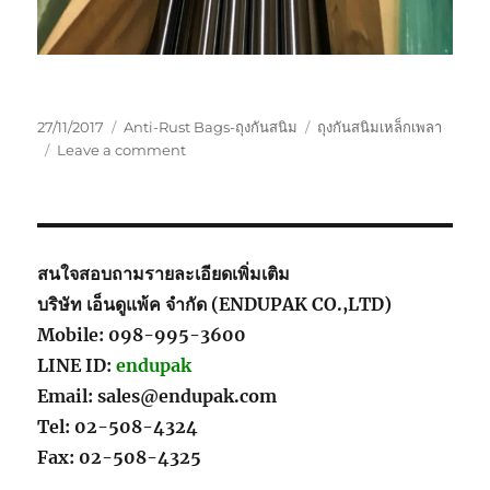
Posted
Categories
Tags
27/11/2017
Anti-Rust Bags-ถุงกันสนิม
ถุงกันสนิมเหล็กเพลา
on
on
Leave a comment
ถุง
กัน
สนิม
เหล็ก
เพลา
สนใจสอบถามรายละเอียดเพิ่มเติม
บริษัท เอ็นดูแพ้ค จำกัด (ENDUPAK CO.,LTD)
Mobile: 098-995-3600
LINE ID:
endupak
Email: sales@endupak.com
Tel: 02-508-4324
Fax: 02-508-4325