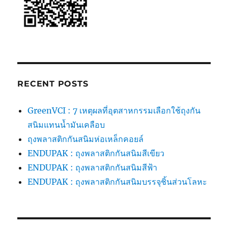
RECENT POSTS
GreenVCI : 7 เหตุผลที่อุตสาหกรรมเลือกใช้ถุงกัน
สนิมแทนน้ำมันเคลือบ
ถุงพลาสติกกันสนิมห่อเหล็กคอยล์
ENDUPAK : ถุงพลาสติกกันสนิมสีเขียว
ENDUPAK : ถุงพลาสติกกันสนิมสีฟ้า
ENDUPAK : ถุงพลาสติกกันสนิมบรรจุชิ้นส่วนโลหะ