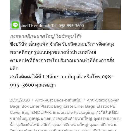
ถุงพลาสติกขนาดใหญ่ ไซซ์คลุมโต๊ะ
ซึ่งบริษัท เอ็นดูแพ้ค จำกัด รับผลิตและบริการจัดส่งถุง
พลาสติกทุกรูปแบบทุกขนาดทั่วประเทศไทย
ตามสเปคที่ต้องการหรือปริมาณมากเท่าที่ต้องการสั่ง
ผลิต
สนใจติดต่อได้ที่ IDLine : endupak หรือโทร 098-
995-3600 คุณเจษฎา
Posted
Categories
Tags
21/05/2020
Anti-Rust Bags-ถุงกันสนิม
Anti-Static Cover
on
Bags
,
Box Liner Plastic Bag
,
Crate Liner Bags
,
Elastic PE
Cover Bag
,
ENDUPAK
,
Endurable Packaging
,
ถุงก้นสี่เหลี่ยม
ขนาดใหญ่
,
ถุงคลุมพาเลท
,
ถุงคลุมสินค้าขนาดใหญ่
,
ถุงทรงหมวกอาบ
น้ำ
,
ถุงป้องกันไฟฟ้าสถิตย์
,
ถุงพลาสติกขนาดใหญ่
,
ถุงพลาสติกขนาด
ใหญ่-รองก้นกล่อง
,
ถุงพลาสติกรองก้นกล่อง
,
ถุงพลาสติกใส่ขอบยาง