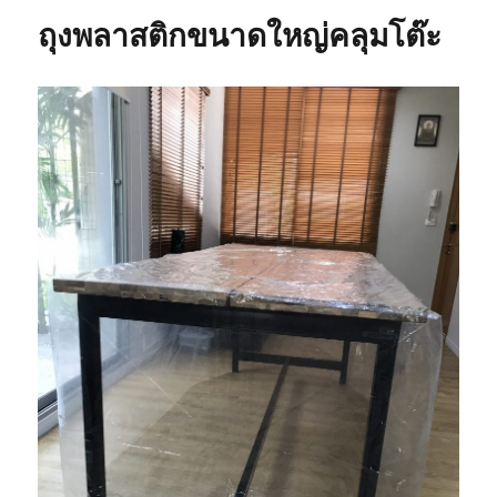
ถุงพลาสติกขนาดใหญ่คลุมโต๊ะ