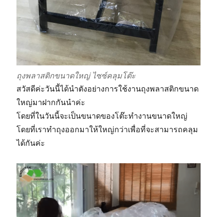
ถุงพลาสติกขนาดใหญ่ ไซซ์คลุมโต๊ะ
สวัสดีค่ะวันนี้ได้นำตังอย่างการใช้งานถุงพลาสติกขนาด
ใหญ่มาฝากกันนำค่ะ
โดยที่ในวันนี้จะเป็นขนาดของโต๊ะทำงานขนาดใหญ่
โดยที่เราทำถุงออกมาให้ใหญ่กว่าเพื่อที่จะสามารถคลุม
ได้กันค่ะ