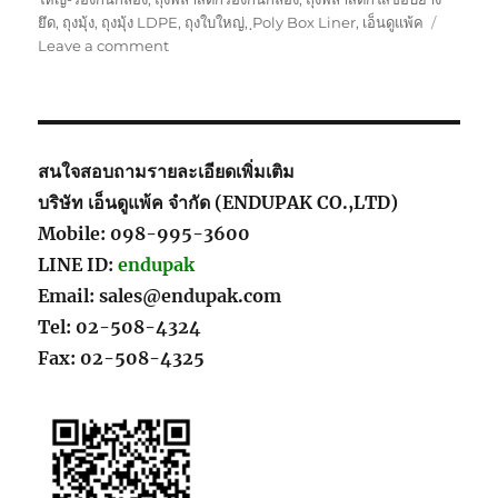
ยึด
,
ถุงมุ้ง
,
ถุงมุ้ง LDPE
,
ถุงใบใหญ่
,
ฺPoly Box Liner
,
เอ็นดูแพ้ค
on
Leave a comment
ถุง
พลาสติก
ขนาด
ใหญ่
คลุม
สนใจสอบถามรายละเอียดเพิ่มเติม
โต๊ะ
บริษัท เอ็นดูแพ้ค จำกัด (ENDUPAK CO.,LTD)
Mobile: 098-995-3600
LINE ID:
endupak
Email: sales@endupak.com
Tel: 02-508-4324
Fax: 02-508-4325