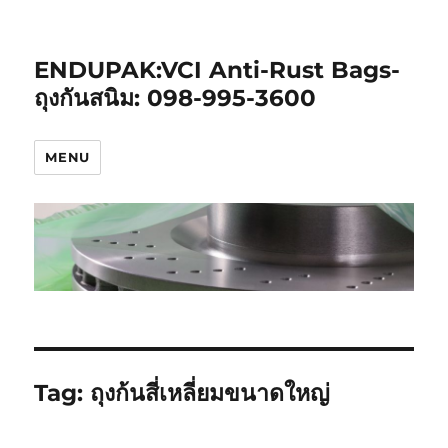
ENDUPAK:VCI Anti-Rust Bags-
ถุงกันสนิม: 098-995-3600
MENU
Tag:
ถุงก้นสี่เหลี่ยมขนาดใหญ่