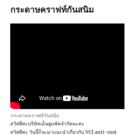
กระดาษคราฟท์กันสนิม
กระดาษคราฟท์กันสนิม
สวัสดีค่ะบริษัทเอ็นดูแพ้คจำกัดนะคะ
สวัสดีค่ะ วันนี้ก็จะมาแนะนำเกี่ยวกับ VCI anti-rust