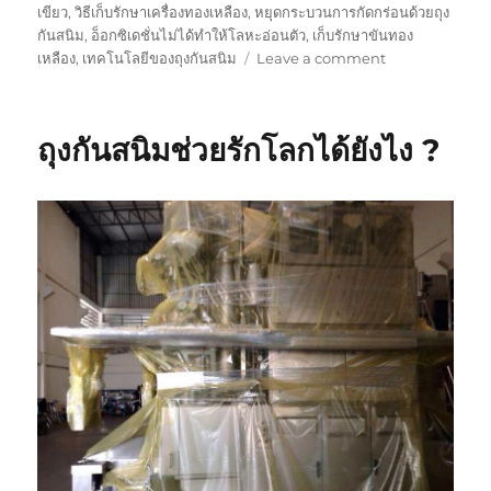
เขียว
,
วิธีเก็บรักษาเครื่องทองเหลือง
,
หยุดกระบวนการกัดกร่อนด้วยถุง
กันสนิม
,
อ็อกซิเดชั่นไม่ได้ทำให้โลหะอ่อนตัว
,
เก็บรักษาขันทอง
on
เหลือง
,
เทคโนโลยีของถุงกันสนิม
Leave a comment
ถุง
กัน
สนิม
ถุงกันสนิมช่วยรักโลกได้ยังไง ?
ดี
กว่า
น้ำมัน
รอบ
ด้าน