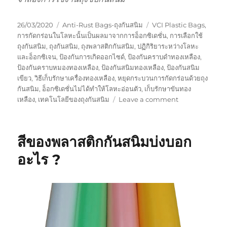
Posted
Categories
Tags
26/03/2020
Anti-Rust Bags-ถุงกันสนิม
VCI Plastic Bags
,
on
การกัดกร่อนในโลหะนั้นเป็นผลมาจากการอ็อกซิเดชั่น
,
การเลือกใช้
ถุงกันสนิม
,
ถุงกันสนิม
,
ถุงพลาสติกกันสนิม
,
ปฏิกิริยาระหว่างโลหะ
และอ็อกซิเจน
,
ป้องกันการเกิดออกไซด์
,
ป้องกันคราบดำทองเหลือง
,
ป้องกันคราบหมองทองเหลือง
,
ป้องกันสนิมทองเหลือง
,
ป้องกันสนิม
เขียว
,
วิธีเก็บรักษาเครื่องทองเหลือง
,
หยุดกระบวนการกัดกร่อนด้วยถุง
กันสนิม
,
อ็อกซิเดชั่นไม่ได้ทำให้โลหะอ่อนตัว
,
เก็บรักษาขันทอง
on
เหลือง
,
เทคโนโลยีของถุงกันสนิม
Leave a comment
ถุง
กัน
สนิม
สีของพลาสติกกันสนิมบ่งบอก
กับ
สิ่งของ
อะไร ?
เครื่อง
ใช้