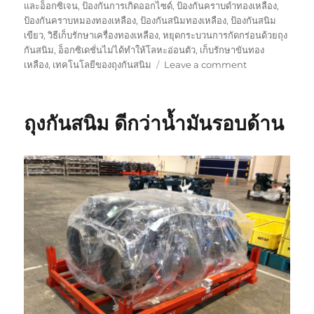
และอ็อกซิเจน
,
ป้องกันการเกิดออกไซด์
,
ป้องกันคราบดำทองเหลือง
,
ป้องกันคราบหมองทองเหลือง
,
ป้องกันสนิมทองเหลือง
,
ป้องกันสนิม
เขียว
,
วิธีเก็บรักษาเครื่องทองเหลือง
,
หยุดกระบวนการกัดกร่อนด้วยถุง
กันสนิม
,
อ็อกซิเดชั่นไม่ได้ทำให้โลหะอ่อนตัว
,
เก็บรักษาขันทอง
on
เหลือง
,
เทคโนโลยีของถุงกันสนิม
Leave a comment
สี
ของ
พลาสติก
ถุงกันสนิม ดีกว่าน้ำมันรอบด้าน
กัน
สนิม
บ่ง
บอก
อะไร
?