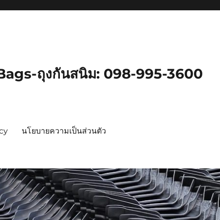
gs-ถุงกันสนิม: 098-995-3600
icy
นโยบายความเป็นส่วนตัว