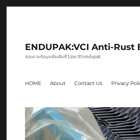
ENDUPAK:VCI Anti-Rust Ba
สอบถามข้อมูลเพิ่มเติมที่ Line ID:endupak
HOME
About
Contact Us
Privacy Pol