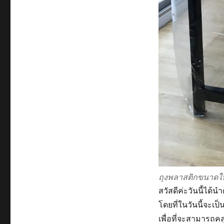
ถุง
พลาสติก
ขนาด
ใหญ่
คลุม
โต๊ะ
ถุงพลาสติกขนาดให
สวัสดีค่ะวันนี้ได
โดยที่ในวันนี้จะ
เพื่อที่จะสามารถคล