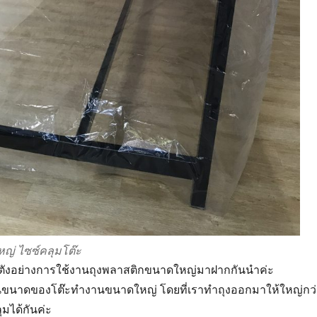
ญ่ ไซซ์คลุมโต๊ะ
้นำตังอย่างการใช้งานถุงพลาสติกขนาดใหญ่มาฝากกันนำค่ะ
เป็นขนาดของโต๊ะทำงานขนาดใหญ่ โดยที่เราทำถุงออกมาให้ใหญ่กว
ุมได้กันค่ะ