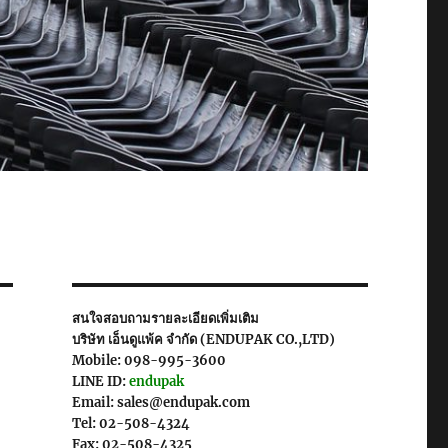
สนใจสอบถามรายละเอียดเพิ่มเติม
บริษัท เอ็นดูแพ้ค จำกัด (ENDUPAK CO.,LTD)
Mobile: 098-995-3600
LINE ID:
endupak
Email: sales@endupak.com
Tel: 02-508-4324
Fax: 02-508-4325