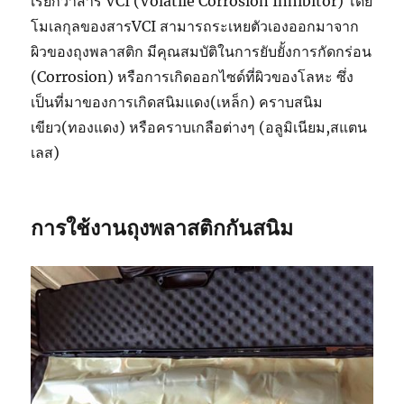
เรียกว่าสาร VCI (Volatile Corrosion Inhibitor) โดย
โมเลกุลของสารVCI สามารถระเหยตัวเองออกมาจาก
ผิวของถุงพลาสติก มีคุณสมบัติในการยับยั้งการกัดกร่อน
(Corrosion) หรือการเกิดออกไซด์ที่ผิวของโลหะ ซึ่ง
เป็นที่มาของการเกิดสนิมแดง(เหล็ก) คราบสนิม
เขียว(ทองแดง) หรือคราบเกลือต่างๆ (อลูมิเนียม,สแตน
เลส)
การใช้งานถุงพลาสติกกันสนิม