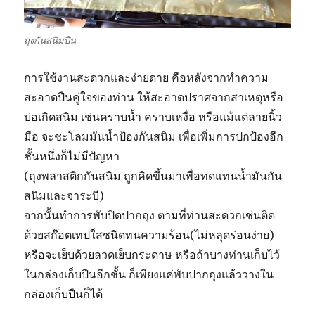
ถุงกันสนิมปืน
การใช้งานสะดวกและง่ายดาย คือหลังจากทำความ
สะอาดปืนคู่ใจของท่าน ให้สะอาดปราศจากสาเหตุหรือ
บ่อเกิดสนิม เช่นคราบน้ำ คราบเหงื่อ หรือแม้แต่ลายนิ้ว
มือ จะชะโลมมันน้ำป้องกันสนิม เพื่อเพิ่มการปกป้องอีก
ชั้นหนึ่งก็ไม่มีปัญหา
(ถุงพลาสติกกันสนิม ถูกคิดขึ้นมาเพื่อทดแทนน้ำมันกัน
สนิมและจาระบี)
จากนั้นทำการพับปิดปากถุง ตามที่ท่านสะดวกเช่นติด
ด้วยสก๊อตเทปใ่สชนิดทนความร้อน(ไม่หลุดร่อนง่าย)
หรือจะเย็บด้วยลวดเย็บกระดาษ หรือถ้าบางท่านเก็บไว้
ในกล่องเก็บปืนอีกชั้น ก็เพียงแค่พับปากถุงแล้ววางใน
กล่องเก็บปืนก็ได้