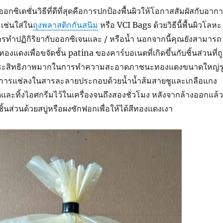
ออกซิเดชั่นวิธีที่ดีที่สุดคือการปกป้องพื้นผิวให้โอกาสสัมผัสกับอาก
 เช่นใส่ใน
ถุงพลาสติกกันสนิม
หรือ VCI Bags ด้วยวิธีนี้พื้นผิวโลหะ
รทำปฏิกิริยากับออกซิเจนและ / หรือน้ำ นอกจากนี้คุณยังสามารถ
องแดงเพื่อขจัดชั้น patina ของคาร์บอเนตที่เกิดขึ้นกับชิ้นส่วนที่ถ
ี่มีประสิทธิภาพมากในการทำความสะอาดภาชนะทองแดงขนาดใหญ่ร
คือการแช่ลงในสารละลายประกอบด้วยน้ำน้ำส้มสายชูและเกลือแกง
อดและทิ้งไอศกรีมไว้ในเครื่องจนถึงสองชั่วโมง หลังจากล้างออกแล้ว
นส่วนด้วยสบู่หรือผงซักฟอกเพื่อให้ได้สีทองแดงเงา