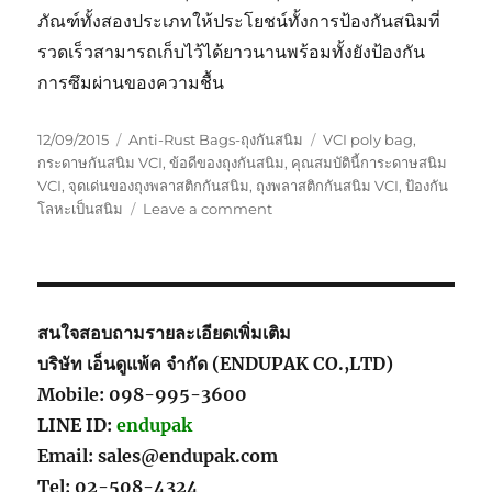
ภัณฑ์ทั้งสองประเภทให้ประโยชน์ทั้งการป้องกันสนิมที่
รวดเร็วสามารถเก็บไว้ได้ยาวนานพร้อมทั้งยังป้องกัน
การซึมผ่านของความชื้น
Posted
Categories
Tags
12/09/2015
Anti-Rust Bags-ถุงกันสนิม
VCI poly bag
,
on
กระดาษกันสนิม VCI
,
ข้อดีของถุงกันสนิม
,
คุณสมบัตินี้การะดาษสนิม
VCI
,
จุดเด่นของถุงพลาสติกกันสนิม
,
ถุงพลาสติกกันสนิม VCI
,
ป้องกัน
on
โลหะเป็นสนิม
Leave a comment
การ
เลือก
ใช้
งาน
ระหว่าง
สนใจสอบถามรายละเอียดเพิ่มเติม
กระดาษ
บริษัท เอ็นดูแพ้ค จำกัด (ENDUPAK CO.,LTD)
กัน
Mobile: 098-995-3600
สนิม
หรือ
LINE ID:
endupak
พลาสติก
Email: sales@endupak.com
กัน
Tel: 02-508-4324
สนิม