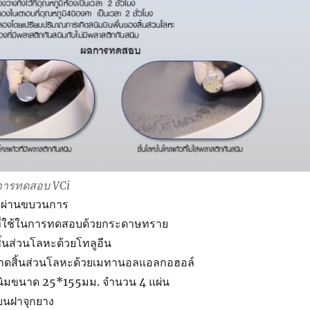
 การทดสอบ VCi
บผ่านขบวนการ
ะที่ใช้ในการทดสอบด้วยกระดาษทราย
นส่วนโลหะด้วยโทลูอีน
าดสิ้นส่วนโลหะด้วยเมทานอลแอลกอฮอล์
นิมขนาด 25*155มม. จำนวน 4 แผ่น
ะบนฝาจุกยาง