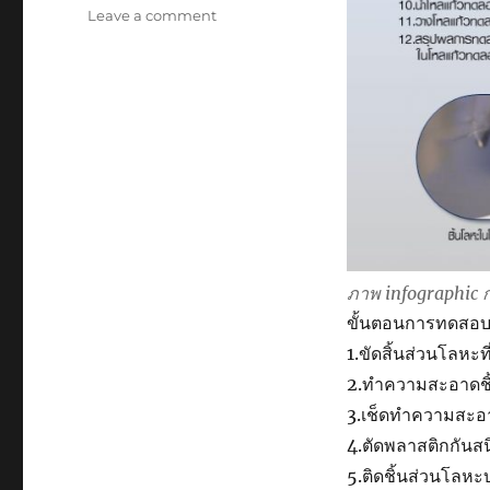
on
Leave a comment
เรา
จะ
รู้
ได้
ยัง
ไง
ว่า
VCi
ช่วย
ป้องกัน
สนิม
ได้
ภาพ infographic
?
ขั้นตอนการทดสอ
1.ขัดสิ้นส่วนโลห
2.ทำความสะอาดชิ้
3.เช็ดทำความสะอ
4.ตัดพลาสติกกันส
5.ติดชิ้นส่วนโลห