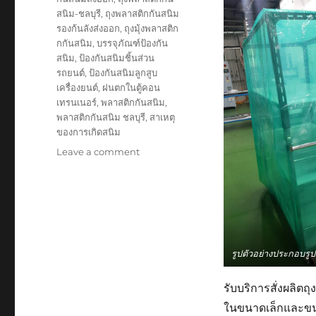
สนิม-ชลบุรี
,
ถุงพลาสติกกันสนิม
รองก้นลังส่งออก
,
ถุงมุ้งพลาสติก
กกันสนิม
,
บรรจุภัณฑ์ป้องกัน
สนิม
,
ป้องกันสนิมชิ้นส่วน
รถยนต์
,
ป้องกันสนิมลูกสูบ
เครื่องยนต์
,
ฝนตกในตู้คอน
เทรนเนอร์
,
พลาสติกกันสนิม
,
พลาสติกกันสนิม ชลบุรี
,
สาเหตุ
ของการเกิดสนิม
on
Leave a comment
ถุง
พลาสติก
กัน
สนิม
มี
ทรง
รูปตัวอย่างประกอบรู
อะไร
บ้าง
?
รับบริการสั่งผลิต
ในขนาดเล็กและข