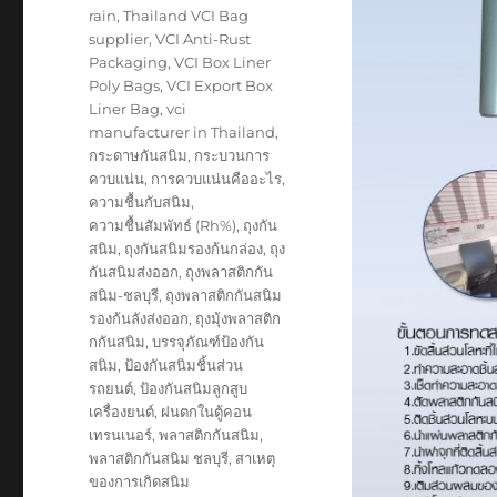
rain
,
Thailand VCI Bag
supplier
,
VCI Anti-Rust
Packaging
,
VCI Box Liner
Poly Bags
,
VCI Export Box
Liner Bag
,
vci
manufacturer in Thailand
,
กระดาษกันสนิม
,
กระบวนการ
ควบแน่น
,
การควบแน่นคืออะไร
,
ความชื้นกับสนิม
,
ความชื้นสัมพัทธ์ (Rh%)
,
ถุงกัน
สนิม
,
ถุงกันสนิมรองก้นกล่อง
,
ถุง
กันสนิมส่งออก
,
ถุงพลาสติกกัน
สนิม-ชลบุรี
,
ถุงพลาสติกกันสนิม
รองก้นลังส่งออก
,
ถุงมุ้งพลาสติก
กกันสนิม
,
บรรจุภัณฑ์ป้องกัน
สนิม
,
ป้องกันสนิมชิ้นส่วน
รถยนต์
,
ป้องกันสนิมลูกสูบ
เครื่องยนต์
,
ฝนตกในตู้คอน
เทรนเนอร์
,
พลาสติกกันสนิม
,
พลาสติกกันสนิม ชลบุรี
,
สาเหตุ
ของการเกิดสนิม