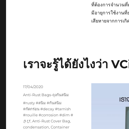
ที่ต้องการจำนวนท
มีอายุการใช้งานที่
เสียหายจากการเกิด
เราจะรู้ได้ยังไงว่า V
Posted
17/04/2020
on
Categories
Anti-Rust Bags-ถุงกันสนิม
Tags
#rusty #สนิม #กันสนิม
#กัดกร่อน #decay #tarnish
#rouille #corrosion #dim #
さび
,
Anti-Rust Cover Bag
,
condensation
,
Container