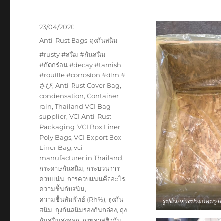
Posted
23/04/2020
on
Categories
Anti-Rust Bags-ถุงกันสนิม
Tags
#rusty #สนิม #กันสนิม
#กัดกร่อน #decay #tarnish
#rouille #corrosion #dim #
さび
,
Anti-Rust Cover Bag
,
condensation
,
Container
rain
,
Thailand VCI Bag
supplier
,
VCI Anti-Rust
Packaging
,
VCI Box Liner
Poly Bags
,
VCI Export Box
Liner Bag
,
vci
manufacturer in Thailand
,
กระดาษกันสนิม
,
กระบวนการ
ควบแน่น
,
การควบแน่นคืออะไร
,
ความชื้นกับสนิม
,
ความชื้นสัมพัทธ์ (Rh%)
,
ถุงกัน
รูปตัวอย่างประกอบรู
สนิม
,
ถุงกันสนิมรองก้นกล่อง
,
ถุง
กันสนิมส่งออก
,
ถุงพลาสติกกัน