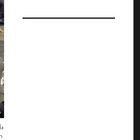
ม
้ง
า