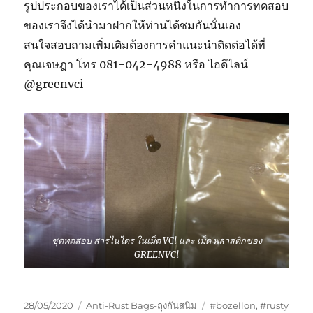
รูปประกอบของเราได้เป็นส่วนหนึ่งในการทำการทดสอบ
ของเราจึงได้นำมาฝากให้ท่านได้ชมกันนั่นเอง
สนใจสอบถามเพิ่มเติมต้องการคำแนะนำติดต่อได้ที่
คุณเจษฎา โทร 081-042-4988 หรือ ไอดีไลน์
@greenvci
ชุดทดสอบ สารไนไตร ในเม็ด VCi และ เม็ด พลาสติกของ
GREENVCi
Posted
Categories
Tags
28/05/2020
Anti-Rust Bags-ถุงกันสนิม
#bozellon
,
#rusty