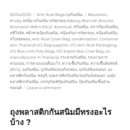
Posted
Categories
Tags
30/04/2020
Anti-Rust Bags-ถุงกันสนิม
#bozellon
,
on
#rusty #สนิม #กันสนิม #กัดกร่อน #decay #tarnish #rouille
#corrosion #dim #さび
,
#zerolust
,
#กันสนิม
,
#การป้องกันสนิม
,
#ซีโร่ลัส
,
#ตัวช่วยป้องกันสนิม
,
#ป้องกันการกัดกร่อน
,
#ป้องกันสนิม
,
#โบเซลลอน
,
Anti-Rust Cover Bag
,
condensation
,
Container
rain
,
Thailand VCI Bag supplier
,
VCI Anti-Rust Packaging
,
VCI Box Liner Poly Bags
,
VCI Export Box Liner Bag
,
vci
manufacturer in Thailand
,
กระดาษกันสนิม
,
กระบวนการ
ควบแน่น
,
การควบแน่นคืออะไร
,
ความชื้นกับสนิม
,
ความชื้นสัมพัทธ์
(Rh%)
,
ถุงกันสนิม
,
ถุงกันสนิมรองก้นกล่อง
,
ถุงกันสนิมส่งออก
,
ถุง
พลาสติกกันสนิม-ชลบุรี
,
ถุงพลาสติกกันสนิมรองก้นลังส่งออก
,
ถุงมุ้ง
พลาสติกกกันสนิม
,
บรรจุภัณฑ์ป้องกันสนิม
,
ป้องกันสนิมชิ้นส่วน
on
รถยนต์
Leave a comment
GreenVCI
ผลิตภัณฑ์
กัน
ถุงพลาสติกกันสนิมมีทรงอะไร
สนิม
มาตรฐาน
บ้าง ?
สากล