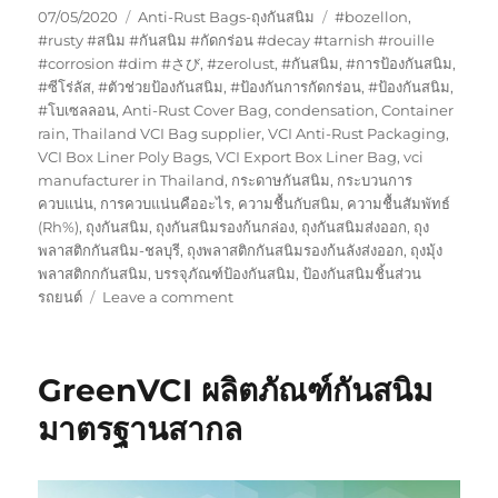
Posted
Categories
Tags
07/05/2020
Anti-Rust Bags-ถุงกันสนิม
#bozellon
,
on
#rusty #สนิม #กันสนิม #กัดกร่อน #decay #tarnish #rouille
#corrosion #dim #さび
,
#zerolust
,
#กันสนิม
,
#การป้องกันสนิม
,
#ซีโร่ลัส
,
#ตัวช่วยป้องกันสนิม
,
#ป้องกันการกัดกร่อน
,
#ป้องกันสนิม
,
#โบเซลลอน
,
Anti-Rust Cover Bag
,
condensation
,
Container
rain
,
Thailand VCI Bag supplier
,
VCI Anti-Rust Packaging
,
VCI Box Liner Poly Bags
,
VCI Export Box Liner Bag
,
vci
manufacturer in Thailand
,
กระดาษกันสนิม
,
กระบวนการ
ควบแน่น
,
การควบแน่นคืออะไร
,
ความชื้นกับสนิม
,
ความชื้นสัมพัทธ์
(Rh%)
,
ถุงกันสนิม
,
ถุงกันสนิมรองก้นกล่อง
,
ถุงกันสนิมส่งออก
,
ถุง
พลาสติกกันสนิม-ชลบุรี
,
ถุงพลาสติกกันสนิมรองก้นลังส่งออก
,
ถุงมุ้ง
พลาสติกกกันสนิม
,
บรรจุภัณฑ์ป้องกันสนิม
,
ป้องกันสนิมชิ้นส่วน
on
รถยนต์
Leave a comment
พลาสติก
กัน
สนิม
GreenVCI ผลิตภัณฑ์กันสนิม
แบบ
มี
มาตรฐานสากล
ขอบ
ยาง
ยืด