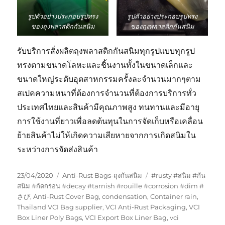
รูปตัวอย่างประกอบรูปทรง
รูปตัวอย่างประกอบรูปทรง
ของถุงพลาสติกกันสนิม
ของถุงพลาสติกกันสนิม
รับบริการสั่งผลิตถุงพลาสติกกันสนิมทุกรูปแบบทุกรูป
ทรงตามขนาดโลหะและชิ้นงานทั้งในขนาดเล็กและ
ขนาดใหญ่ระดับอุตสาหกรรมครั้งละจำนวนมากๆตาม
สเปคความหนาที่ต้องการจำนวนที่ต้องการบริการทั่ว
ประเทศไทยและสินค้ามีคุณภาพสูง ทนทานและมีอายุ
การใช้งานที่ยาวเพื่อลดต้นทุนในการจัดเก็บหรือเคลื่อน
ย้ายสินค้าไม่ให้เกิดความเสียหายจากการเกิดสนิมใน
ระหว่างการจัดส่งสินค้า
Posted
Categories
Tags
23/04/2020
Anti-Rust Bags-ถุงกันสนิม
#rusty #สนิม #กัน
on
สนิม #กัดกร่อน #decay #tarnish #rouille #corrosion #dim #
さび
,
Anti-Rust Cover Bag
,
condensation
,
Container rain
,
Thailand VCI Bag supplier
,
VCI Anti-Rust Packaging
,
VCI
Box Liner Poly Bags
,
VCI Export Box Liner Bag
,
vci