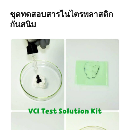
หนา
ของ
ชุดทดสอบสารไนไตรพลาสติก
ถุง
พลาสติก
กันสนิม
กัน
สนิม
เลือก
ได้
ไหม
ต่าง
กัน
อย่างไร
?