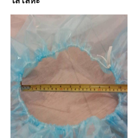
ใส่โลหะ
ป้องกัน
ที่
ดี
กว่า
!