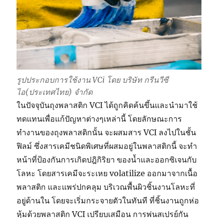
รูปประกอบการใช้งาน VCi โดย บริษัท กรีนวีซี
ไอ(ประเทศไทย) จำกัด
ในปัจจุบันถุงพลาสติก VCI ได้ถูกคิดค้นขึ้นและนำมาใช้
ทดแทนเพื่อแก้ปัญหาต่างๆเหล่านี้ โดยลักษณะการ
ทำงานของถุงพลาสติกนั้น จะผสมสาร VCI ลงไปในชั้น
ฟิลม์ ซึ่งสารเคมีชนิดพิเศษที่ผสมอยู่ในพลาสติกนี้ จะทำ
หน้าที่ป้องกันการเกิดปฎิกิริยา ของน้ำและออกซิเจนกับ
โลหะ โดยสารเคมีจะระเหย volatilize ออกมาจากเนื้อ
พลาสติก และแพร่ปกคลุม บริเวณพื้นผิวชิ้นงานโลหะที่
อยู่ด้านใน โดยจะเริ่มกระจายตัวในทันที ที่ชิ้นงานถูกห่อ
หุ้มด้วยพลาสติก VCI เปรียบเสมือน การพ่นสเปรย์กัน