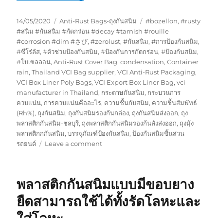
Posted
Categories
Tags
14/05/2020
Anti-Rust Bags-ถุงกันสนิม
#bozellon
,
#rusty
on
#สนิม #กันสนิม #กัดกร่อน #decay #tarnish #rouille
#corrosion #dim #さび
,
#zerolust
,
#กันสนิม
,
#การป้องกันสนิม
,
#ซีโร่ลัส
,
#ตัวช่วยป้องกันสนิม
,
#ป้องกันการกัดกร่อน
,
#ป้องกันสนิม
,
#โบเซลลอน
,
Anti-Rust Cover Bag
,
condensation
,
Container
rain
,
Thailand VCI Bag supplier
,
VCI Anti-Rust Packaging
,
VCI Box Liner Poly Bags
,
VCI Export Box Liner Bag
,
vci
manufacturer in Thailand
,
กระดาษกันสนิม
,
กระบวนการ
ควบแน่น
,
การควบแน่นคืออะไร
,
ความชื้นกับสนิม
,
ความชื้นสัมพัทธ์
(Rh%)
,
ถุงกันสนิม
,
ถุงกันสนิมรองก้นกล่อง
,
ถุงกันสนิมส่งออก
,
ถุง
พลาสติกกันสนิม-ชลบุรี
,
ถุงพลาสติกกันสนิมรองก้นลังส่งออก
,
ถุงมุ้ง
พลาสติกกกันสนิม
,
บรรจุภัณฑ์ป้องกันสนิม
,
ป้องกันสนิมชิ้นส่วน
on
รถยนต์
Leave a comment
ถุง
พลาสติก
และ
พลาสติกกันสนิมแบบมีขอบยาง
กระดาษ
กัน
ยืดสามารถใช้ได้ทั้งรัดโลหะและ
สนิม
การ