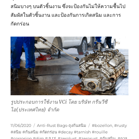
สนิมบางๆ บนตัวชิ้นงาน ซึ่งจะป้องกันไม่ให้ความชื้นไป
สัมผัสในตัวชิ้นงาน และป้องกันการเกิดสนิม และการ
กัดกร่อน
รูปประกอบการใช้งาน VCi โดย บริษัท กรีนวีซี
ไอ(ประเทศไทย) จำกัด
Posted
Categories
Tags
11/06/2020
Anti-Rust Bags-ถุงกันสนิม
#bozellon
,
#rusty
on
#สนิม #กันสนิม #กัดกร่อน #decay #tarnish #rouille
#corrosion #dim #さび
,
#zerolust
,
#zerorust
,
#กันสนิม
,
#การ