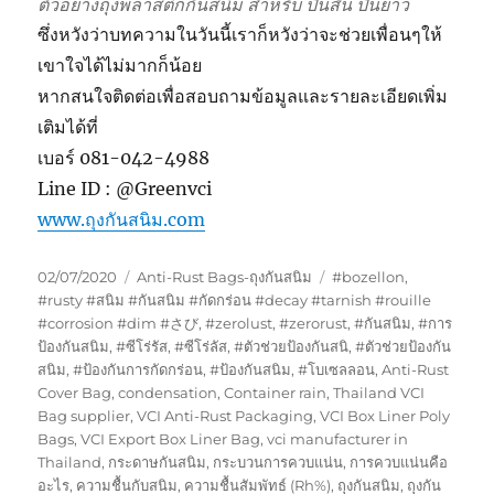
ตัวอย่างถุงพลาสติกกันสนิม สำหรับ ปืนสั้น ปืนยาว
ซึ่งหวังว่าบทความในวันนี้เราก็หวังว่าจะช่วยเพื่อนๆให้
เขาใจได้ไม่มากก็น้อย
หากสนใจติดต่อเพื่อสอบถามข้อมูลและรายละเอียดเพิ่ม
เติมได้ที่
เบอร์ 081-042-4988
Line ID : @Greenvci
www.ถุงกันสนิม.com
Posted
Categories
Tags
02/07/2020
Anti-Rust Bags-ถุงกันสนิม
#bozellon
,
on
#rusty #สนิม #กันสนิม #กัดกร่อน #decay #tarnish #rouille
#corrosion #dim #さび
,
#zerolust
,
#zerorust
,
#กันสนิม
,
#การ
ป้องกันสนิม
,
#ซีโร่รัส
,
#ซีโร่ลัส
,
#ตัวช่วยป้องกันสนิ
,
#ตัวช่วยป้องกัน
สนิม
,
#ป้องกันการกัดกร่อน
,
#ป้องกันสนิม
,
#โบเซลลอน
,
Anti-Rust
Cover Bag
,
condensation
,
Container rain
,
Thailand VCI
Bag supplier
,
VCI Anti-Rust Packaging
,
VCI Box Liner Poly
Bags
,
VCI Export Box Liner Bag
,
vci manufacturer in
Thailand
,
กระดาษกันสนิม
,
กระบวนการควบแน่น
,
การควบแน่นคือ
อะไร
,
ความชื้นกับสนิม
,
ความชื้นสัมพัทธ์ (Rh%)
,
ถุงกันสนิม
,
ถุงกัน