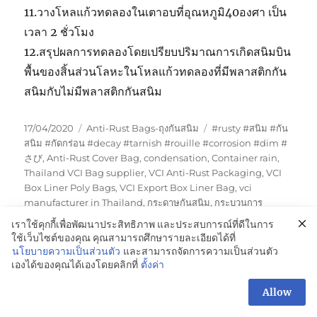
11.วางโหลแก้วทดลองในเตาอบที่อุณหภูมิ40องศา เป็น
เวลา 2 ชั่วโมง
12.สรุปผลการทดลองโดยเปรียบปริมาณการเกิดสนิมบิน
พื้นของสิ้นส่วนโลหะในโหลแก้วทดลองที่มีพลาสติกกัน
สนิมกับไม่มีพลาสติกกันสนิม
Posted
Categories
Tags
17/04/2020
Anti-Rust Bags-ถุงกันสนิม
#rusty #สนิม #กัน
on
สนิม #กัดกร่อน #decay #tarnish #rouille #corrosion #dim #
さび
,
Anti-Rust Cover Bag
,
condensation
,
Container rain
,
Thailand VCI Bag supplier
,
VCI Anti-Rust Packaging
,
VCI
Box Liner Poly Bags
,
VCI Export Box Liner Bag
,
vci
manufacturer in Thailand
,
กระดาษกันสนิม
,
กระบวนการ
ควบแน่น
,
การควบแน่นคืออะไร
,
ความชื้นกับสนิม
,
ความชื้นสัมพัทธ์
เราใช้คุกกี้เพื่อพัฒนาประสิทธิภาพ และประสบการณ์ที่ดีในการ
(Rh%)
,
ถุงกันสนิม
,
ถุงกันสนิมรองก้นกล่อง
,
ถุงกันสนิมส่งออก
,
ถุง
ใช้เว็บไซต์ของคุณ คุณสามารถศึกษารายละเอียดได้ที่
พลาสติกกันสนิม-ชลบุรี
,
ถุงพลาสติกกันสนิมรองก้นลังส่งออก
,
ถุงมุ้ง
นโยบายความเป็นส่วนตัว
และสามารถจัดการความเป็นส่วนตัว
พลาสติกกกันสนิม
,
บรรจุภัณฑ์ป้องกันสนิม
,
ป้องกันสนิมชิ้นส่วน
เองได้ของคุณได้เองโดยคลิกที่
ตั้งค่า
รถยนต์
,
ป้องกันสนิมลูกสูบเครื่องยนต์
,
ฝนตกในตู้คอนเทรนเนอร์
,
Allow
พลาสติกกันสนิม
,
พลาสติกกันสนิม ชลบุรี
,
สาเหตุของการเกิดสนิม
on
Leave a comment