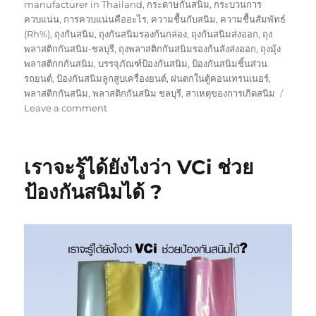
manufacturer in Thailand
,
กระดาษกันสนิม
,
กระบวนการ
ควบแน่น
,
การควบแน่นคืออะไร
,
ความชื้นกับสนิม
,
ความชื้นสัมพัทธ์
(Rh%)
,
ถุงกันสนิม
,
ถุงกันสนิมรองก้นกล่อง
,
ถุงกันสนิมส่งออก
,
ถุง
พลาสติกกันสนิม-ชลบุรี
,
ถุงพลาสติกกันสนิมรองก้นลังส่งออก
,
ถุงมุ้ง
พลาสติกกกันสนิม
,
บรรจุภัณฑ์ป้องกันสนิม
,
ป้องกันสนิมชิ้นส่วน
รถยนต์
,
ป้องกันสนิมลูกสูบเครื่องยนต์
,
ฝนตกในตู้คอนเทรนเนอร์
,
พลาสติกกันสนิม
,
พลาสติกกันสนิม ชลบุรี
,
สาเหตุของการเกิดสนิม
on
Leave a comment
ถุง
พลาสติก
กัน
เราจะรู้ได้ยังไงว่า VCi ช่วย
สนิม
มี
ป้องกันสนิมได้ ?
ทรง
อะไร
บ้าง
?