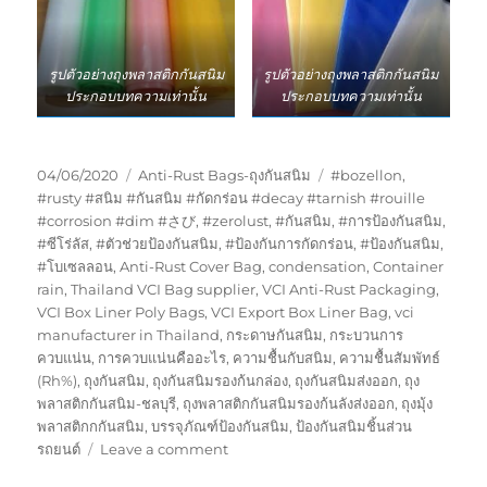
รูปตัวอย่างถุงพลาสติกกันสนิม
รูปตัวอย่างถุงพลาสติกกันสนิม
ประกอบบทความเท่านั้น
ประกอบบทความเท่านั้น
Posted
Categories
Tags
04/06/2020
Anti-Rust Bags-ถุงกันสนิม
#bozellon
,
on
#rusty #สนิม #กันสนิม #กัดกร่อน #decay #tarnish #rouille
#corrosion #dim #さび
,
#zerolust
,
#กันสนิม
,
#การป้องกันสนิม
,
#ซีโร่ลัส
,
#ตัวช่วยป้องกันสนิม
,
#ป้องกันการกัดกร่อน
,
#ป้องกันสนิม
,
#โบเซลลอน
,
Anti-Rust Cover Bag
,
condensation
,
Container
rain
,
Thailand VCI Bag supplier
,
VCI Anti-Rust Packaging
,
VCI Box Liner Poly Bags
,
VCI Export Box Liner Bag
,
vci
manufacturer in Thailand
,
กระดาษกันสนิม
,
กระบวนการ
ควบแน่น
,
การควบแน่นคืออะไร
,
ความชื้นกับสนิม
,
ความชื้นสัมพัทธ์
(Rh%)
,
ถุงกันสนิม
,
ถุงกันสนิมรองก้นกล่อง
,
ถุงกันสนิมส่งออก
,
ถุง
พลาสติกกันสนิม-ชลบุรี
,
ถุงพลาสติกกันสนิมรองก้นลังส่งออก
,
ถุงมุ้ง
พลาสติกกกันสนิม
,
บรรจุภัณฑ์ป้องกันสนิม
,
ป้องกันสนิมชิ้นส่วน
on
รถยนต์
Leave a comment
ความ