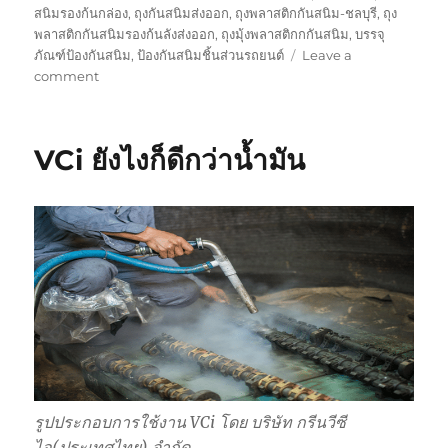
สนิมรองก้นกล่อง
,
ถุงกันสนิมส่งออก
,
ถุงพลาสติกกันสนิม-ชลบุรี
,
ถุง
พลาสติกกันสนิมรองก้นลังส่งออก
,
ถุงมุ้งพลาสติกกกันสนิม
,
บรรจุ
ภัณฑ์ป้องกันสนิม
,
ป้องกันสนิมชิ้นส่วนรถยนต์
Leave a
on
comment
ถ้า
ใช้
ถุง
VCi ยังไงก็ดีกว่าน้ำมัน
พลาสติก
กัน
สนิม
ต้อง
ทา
น้ำมัน
ไหม
?
รูปประกอบการใช้งาน VCi โดย บริษัท กรีนวีซี
ไอ(ประเทศไทย) จำกัด