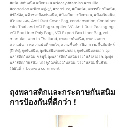
on
#สนิม #กันสนิม #กัดกร่อน #decay #tarnish #rouille
#corrosion #dim #さび
,
#zerolust
,
#กันสนิม
,
#การป้องกันสนิม
,
#ซีโร่ลัส
,
#ตัวช่วยป้องกันสนิม
,
#ป้องกันการกัดกร่อน
,
#ป้องกันสนิม
,
#โบเซลลอน
,
Anti-Rust Cover Bag
,
condensation
,
Container
rain
,
Thailand VCI Bag supplier
,
VCI Anti-Rust Packaging
,
VCI Box Liner Poly Bags
,
VCI Export Box Liner Bag
,
vci
manufacturer in Thailand
,
กระดาษกันสนิม
,
กระบวนการ
ควบแน่น
,
การควบแน่นคืออะไร
,
ความชื้นกับสนิม
,
ความชื้นสัมพัทธ์
(Rh%)
,
ถุงกันสนิม
,
ถุงกันสนิมรองก้นกล่อง
,
ถุงกันสนิมส่งออก
,
ถุง
พลาสติกกันสนิม-ชลบุรี
,
ถุงพลาสติกกันสนิมรองก้นลังส่งออก
,
ถุงมุ้ง
พลาสติกกกันสนิม
,
บรรจุภัณฑ์ป้องกันสนิม
,
ป้องกันสนิมชิ้นส่วน
on
รถยนต์
Leave a comment
ชุด
ทดสอบ
สาร
ถุงพลาสติกและกระดาษกันสนิม
ไน
ไตร
การป้องกันที่ดีกว่า !
พลาสติก
กัน
สนิม