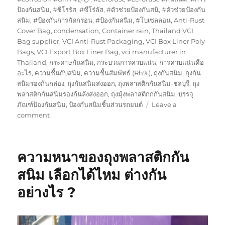
ป้องกันสนิม
,
#ซีโร่รัส
,
#ซีโร่ลัส
,
#ตัวช่วยป้องกันสนิ
,
#ตัวช่วยป้องกัน
สนิม
,
#ป้องกันการกัดกร่อน
,
#ป้องกันสนิม
,
#โบเซลลอน
,
Anti-Rust
Cover Bag
,
condensation
,
Container rain
,
Thailand VCI
Bag supplier
,
VCI Anti-Rust Packaging
,
VCI Box Liner Poly
Bags
,
VCI Export Box Liner Bag
,
vci manufacturer in
Thailand
,
กระดาษกันสนิม
,
กระบวนการควบแน่น
,
การควบแน่นคือ
อะไร
,
ความชื้นกับสนิม
,
ความชื้นสัมพัทธ์ (Rh%)
,
ถุงกันสนิม
,
ถุงกัน
สนิมรองก้นกล่อง
,
ถุงกันสนิมส่งออก
,
ถุงพลาสติกกันสนิม-ชลบุรี
,
ถุง
พลาสติกกันสนิมรองก้นลังส่งออก
,
ถุงมุ้งพลาสติกกกันสนิม
,
บรรจุ
ภัณฑ์ป้องกันสนิม
,
ป้องกันสนิมชิ้นส่วนรถยนต์
Leave a
on
comment
VCi
ยัง
ไง
ความหนาของถุงพลาสติกกัน
ก็
ดี
สนิม เลือกได้ไหม ต่างกัน
กว่า
อย่างไร ?
น้ำมัน