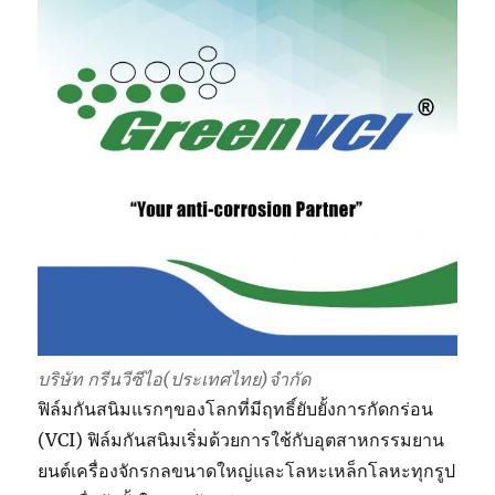
สามารถ
ใช้ได้
ทั้ง
รัด
โลหะ
และ
ใส่
โลหะ
บริษัท กรีนวีซีไอ(ประเทศไทย)จำกัด
ฟิล์มกันสนิมแรกๆของโลกที่มีฤทธิ์ยับยั้งการกัดกร่อน
(VCI) ฟิล์มกันสนิมเริ่มด้วยการใช้กับอุตสาหกรรมยาน
ยนต์เครื่องจักรกลขนาดใหญ่และโลหะเหล็กโลหะทุกรูป