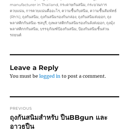
manufacturer in Thailand
,
กระดาษกันสนิม
,
กระบวนการ
ควบแน่น
,
การควบแน่นคืออะไร
,
ความชื้นกับสนิม
,
ความชื้นสัมพัทธ์
(Rh%)
,
ถุงกันสนิม
,
ถุงกันสนิมรองก้นกล่อง
,
ถุงกันสนิมส่งออก
,
ถุง
พลาสติกกันสนิม-ชลบุรี
,
ถุงพลาสติกกันสนิมรองก้นลังส่งออก
,
ถุงมุ้ง
พลาสติกกกันสนิม
,
บรรจุภัณฑ์ป้องกันสนิม
,
ป้องกันสนิมชิ้นส่วน
รถยนต์
Leave a Reply
You must be
logged in
to post a comment.
Post
PREVIOUS
navigation
ถุงกันสนิมสำหรับ ปืนBBgun และ
Previous
post:
อาวุธปืน