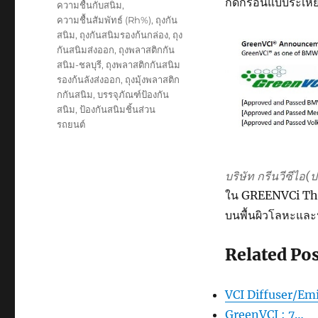
กัดกร่อนแบบระเหยห
ความชื้นกับสนิม
,
ความชื้นสัมพัทธ์ (Rh%)
,
ถุงกัน
สนิม
,
ถุงกันสนิมรองก้นกล่อง
,
ถุง
กันสนิมส่งออก
,
ถุงพลาสติกกัน
สนิม-ชลบุรี
,
ถุงพลาสติกกันสนิม
รองก้นลังส่งออก
,
ถุงมุ้งพลาสติก
กกันสนิม
,
บรรจุภัณฑ์ป้องกัน
สนิม
,
ป้องกันสนิมชิ้นส่วน
รถยนต์
บริษัท กรีนวีซีไอ
ใน GREENVCi Thail
บนพื้นผิวโลหะและป
Related Pos
VCI Diffuser/Emi
GreenVCI : 7…