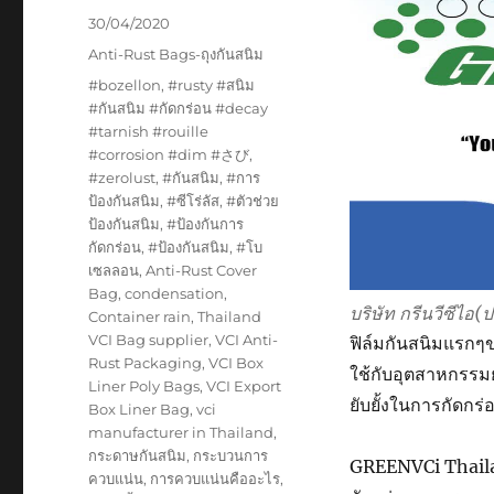
Posted
30/04/2020
on
Categories
Anti-Rust Bags-ถุงกันสนิม
Tags
#bozellon
,
#rusty #สนิม
#กันสนิม #กัดกร่อน #decay
#tarnish #rouille
#corrosion #dim #さび
,
#zerolust
,
#กันสนิม
,
#การ
ป้องกันสนิม
,
#ซีโร่ลัส
,
#ตัวช่วย
ป้องกันสนิม
,
#ป้องกันการ
กัดกร่อน
,
#ป้องกันสนิม
,
#โบ
เซลลอน
,
Anti-Rust Cover
Bag
,
condensation
,
บริษัท กรีนวีซีไอ
Container rain
,
Thailand
VCI Bag supplier
,
VCI Anti-
ฟิล์มกันสนิมแรกๆขอ
Rust Packaging
,
VCI Box
ใช้กับอุตสาหกรรม
Liner Poly Bags
,
VCI Export
ยับยั้งในการกัดกร่
Box Liner Bag
,
vci
manufacturer in Thailand
,
กระดาษกันสนิม
,
กระบวนการ
GREENVCi Thaila
ควบแน่น
,
การควบแน่นคืออะไร
,