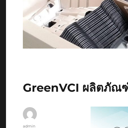
GreenVCI ผลิตภัณฑ
Author
admin