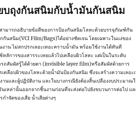
ียบถุงกันสนิมกับน้ำมันกันสนิม
ามารถอธิบายข้อดีของการป้องกันสนิมโลหะด้วยบรรจุภัณฑ์กัน
ติกกันสนิม(VCI Film/Bags)ได้อย่างชัดเจน โดยเฉพาะในแง่ของ
งาน ไม่สกปรกเลอะเทอะคราบน้ำมัน พร้อมใช้งานได้ทันที
ใช้หลัการของสารระเหยแล้วไปเคลือบผิวโลหะ แต่เป็นในระดับ
ถสัมผัสรู้ได้ด้วยตา (invisible layer film)หรือสัมผัสด้วยการ
บการเคลือบผิวของโลหะด้วยน้ำมันป้องกันสนิม ซึ่งจะสร้างความเลอะ
้นงานและผู้ปฏิบัติงาน และในบางกรณียังต้องสิ้นเปลืองงบประมาณ
นเหล่านั้นออกจากชิ้นงานก่อนที่จะส่งต่อไปยังขบวนการต่อไป แล
รกำจัดของเสีย น้ำเสียต่างๆ