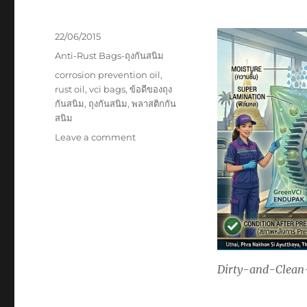
Posted
22/06/2015
on
Categories
Anti-Rust Bags-ถุงกันสนิม
Tags
corrosion prevention oil
,
rust oil
,
vci bags
,
ข้อดีของถุง
กันสนิม
,
ถุงกันสนิม
,
พลาสติกกัน
สนิม
on
Leave a comment
VCI
vs
Corrosion
Protection
Oil
Dirty-and-Clean