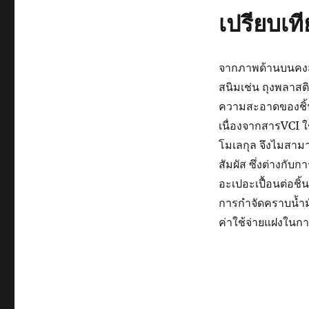
เปรียบเท
จากภาพด้านบนคงส
สนิมเช่น ถุงพลาส
ความสะอาดของชิ้น
เนื่องจากสารVCI 
โมเลกุล จึงไมสามาร
สัมผัส ซึ่งต่างกั
อะเปอะเปื้อนต่อชิ
การกำจัดคราบน้ำมั
ค่าใช้จ่ายแฝงในกา