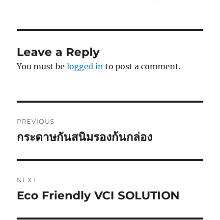
on
Leave a Reply
You must be
logged in
to post a comment.
Post
PREVIOUS
navigation
กระดาษกันสนิมรองก้นกล่อง
Previous
post:
NEXT
Eco Friendly VCI SOLUTION
Next
post: