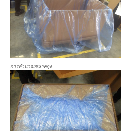
การคำนวณขนาดถุง