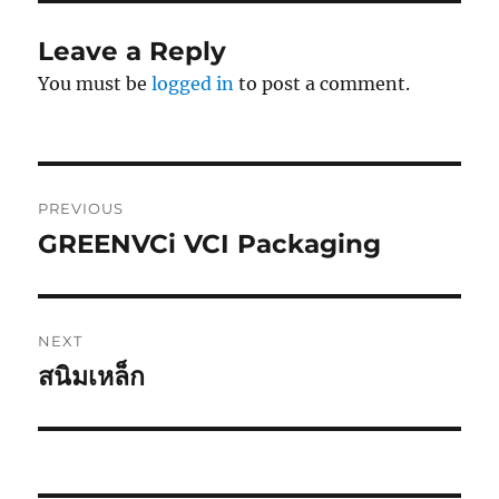
Leave a Reply
You must be
logged in
to post a comment.
Post
PREVIOUS
navigation
GREENVCi VCI Packaging
Previous
post:
NEXT
สนิมเหล็ก
Next
post: