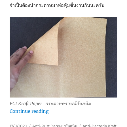
จำเป็นต้องนำกระดาษมาห่อหุ้มชิ้นงานกันนะครับ
VCI Kraft Paper_กระดาษคราฟท์กันสนิม
“กระดาษกันสนิมรองก้นกล่อง”
Continue reading
Posted
Categories
Tags
17/11/2020
Anti-Rust Bags-ถุงกันสนิม
Anti-Bacteria Kraft