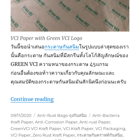
VCI Paper with Green VCI Logo
วันนี้ขอนำเสนอ
กระดาษกันสนิม
ในรูปแบบล่าสุดของเรา
นั้นคือกระดาษ กันสนิมที่มีสกรีนทั้งโลโก้สัญลักษณ์ของ
GREEN VCI ความหนาของกระดาษ 45แกรม
ก่อนอื่นต้องขอท้าวความเกี่ยวกับคุณลักษณะและ
คุณสมบัติของกระดาษกันสนิมมันสักนิดนึงก่อนนะครับ
“VCI Kraft Paper_กระดาษกันสนิม”
Continue reading
Posted
Categories
Tags
09/11/2020
Anti-Rust Bags-ถุงกันสนิม
Anti-Bacteria
on
Kraft Paper
,
Anti-Corrosion Paper
,
Anti-rust Paper
,
GreenVCI VCI Kraft Paper
,
VCI Kraft Paper
,
VCI Packaging
,
VCI Paper
,
Zero Rust Kraft Paper
,
กระดาษกันคราฟท์กันสนิม
,