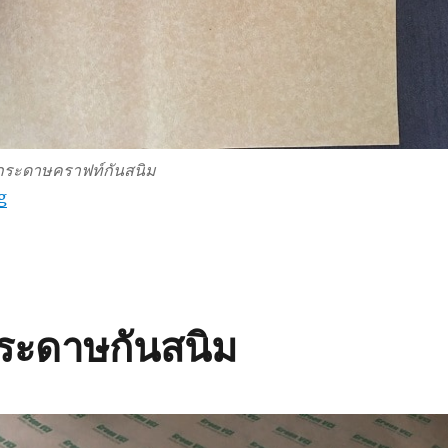
_กระดาษคราฟท์กันสนิม
“กระดาษกันสนิมรองก้นกล่อง”
g
ระดาษกันสนิม