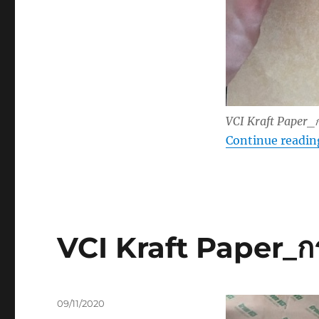
VCI Kraft Paper
Continue readin
VCI Kraft Paper_ก
Posted
09/11/2020
on