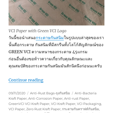
VCI Paper with Green VCI Logo
วันนี้ขอนำเสนอ
กระดาษกันสนิม
ในรูปแบบล่าสุดของเรา
นั้นคือกระดาษ กันสนิมที่มีสกรีนทั้งโลโก้สัญลักษณ์ของ
GREEN VCI ความหนาของกระดาษ 45แกรม
ก่อนอื่นต้องขอท้าวความเกี่ยวกับคุณลักษณะและ
คุณสมบัติของกระดาษกันสนิมมันสักนิดนึงก่อนนะครับ
“VCI Kraft Paper_กระดาษกันสนิม”
Continue reading
Posted
Categories
Tags
09/11/2020
Anti-Rust Bags-ถุงกันสนิม
Anti-Bacteria
on
Kraft Paper
,
Anti-Corrosion Paper
,
Anti-rust Paper
,
GreenVCI VCI Kraft Paper
,
VCI Kraft Paper
,
VCI Packaging
,
VCI Paper
,
Zero Rust Kraft Paper
,
กระดาษกันคราฟท์กันสนิม
,