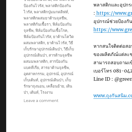
พลาสติกและอุปกรณ์ป
ป้องกันไวรัส
,
พลาสติกป้องกัน
ไวรัส
,
พลาสติกปุ่มมกดลิฟท์
,
:
https://www.gr
พลาสติกผสมยาต้านจุลชีพ
,
อุปกรณ์ช่วยป้องกันค
พลาสติกันเชื้อรา
,
ฟิล์มป้องกัน
https://www.gre
จุลชีพ
,
ฟิล์มป้องกันเชื้อโรค
,
ฟิล์มป้องกันไวรัส
,
ยาต้านโควิด
ผสมพลาสติก
,
ยาต้านไวรัส
,
วิธี
หากสนใจติดต่อสอบ
เก็บรักษาอุปกรณ์เดินป่า
,
วิธีเก็บ
ของผลิตภัณ์แต่ละ
อุปกรณ์เดินป่า
,
สารต้านจุลชีพ
ผสมมพลาสติก
,
สารป้องกัน
สามารถสอบถามเข้า
แบคทีเรีย
,
สารยาต้านจุลชีพ
,
เบอร์โทร 081-0
อุตสาหกรรม
,
อุปกรณ์
,
อุปกรณ์
Line ID : @gree
เก็บเต้นท์
,
อุปกรณ์เดินป่า
,
เก็บ
รักษาถุงนอน
,
เคลื่อนย้าย
,
เดิน
ป่า
,
เต้นท์
,
โรงงาน
www.ถุงกันสนิม.
on
Leave a comment
ใน
การ
ป้องกัน
จุลชีพ
ทำไม