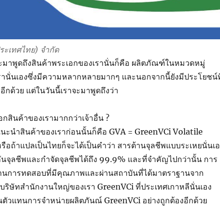
(ประเทศไทย) จำกัด
าจะมาพูดถึงสินค้าพระเอกของเรานั่นก็คือ ผลิตภัณฑ์ในหมวดหมู่
รานั่นเองซึ่งมีความหลากหลายมากๆ และนอกจากนี้ยังมีประโยชน์ที
ีกด้วย แต่ในวันนี้เราจะมาพูดถึงว่า
กสินค้าของเรามากกว่าเจ้าอื่น ?
แนะนำสินค้าของเราก่อนนั้นก็คือ GVA = GreenVCi Volatile
ือถ้าแปลเป็นไทยก็จะได้เป็นคำว่า สารต้านจุลชีพแบบระเหยนั่นเ
ันจุลชีพและกำจัดจุลชีพได้ถึง 99.9% และที่จำคัญไปกว่านั้น การ
รผ่านการทดสอบที่มีคุณภาพและผ่านสถาบันที่ได้มาตราฐานจาก
บริษัทสำนักงานใหญ่ของเรา GreenVCi ที่ประเทศเกาหลีนั่นเอง
็นตัวแทนการจำหน่ายผลิตภันณ์ GreenVCi อย่างถูกต้องอีกด้วย