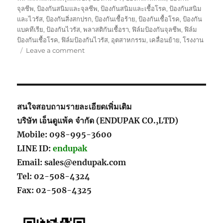
จุลชีพ
,
ป้องกันสนิมและจุลชีพ
,
ป้องกันสนิมและเชื้อโรค
,
ป้องกันสนิม
และไวรัส
,
ป้องกันสิ่งสกปรก
,
ป้องกันเชื้อร้าย
,
ป้องกันเชื้อโรค
,
ป้องกัน
แบคทีเรีย
,
ป้องกันไวรัส
,
พลาสติกันเชื้อรา
,
ฟิล์มป้องกันจุลชีพ
,
ฟิล์ม
ป้องกันเชื้อโรค
,
ฟิล์มป้องกันไวรัส
,
อุตสาหกรรม
,
เคลื่อนย้าย
,
โรงงาน
on
Leave a comment
สินค้า
เกาหลี
ของ
คุณ
ผู้
สนใจสอบถามรายละเอียดเพิ่มเติม
หญิง
บริษัท เอ็นดูแพ้ค จำกัด (ENDUPAK CO.,LTD)
ที่รัก
Mobile: 098-995-3600
ใน
ความ
LINE ID:
endupak
สะอาด
Email: sales@endupak.com
เรียบ
Tel: 02-508-4324
ง่าย
ผลิตภัณฑ์
Fax: 02-508-4325
ดูแล
กระเป๋า
หนัง