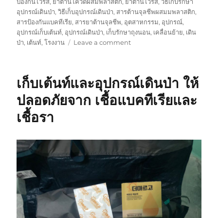
ป้องกันไวรัส
,
ยาต้านโควิดผสมพลาสติก
,
ยาต้านไวรัส
,
วิธีเก็บรักษา
อุปกรณ์เดินป่า
,
วิธีเก็บอุปกรณ์เดินป่า
,
สารต้านจุลชีพผสมมพลาสติก
,
สารป้องกันแบคทีเรีย
,
สารยาต้านจุลชีพ
,
อุตสาหกรรม
,
อุปกรณ์
,
อุปกรณ์เก็บเต้นท์
,
อุปกรณ์เดินป่า
,
เก็บรักษาถุงนอน
,
เคลื่อนย้าย
,
เดิน
on
ป่า
,
เต้นท์
,
โรงงาน
Leave a comment
ใน
การ
ป้องกัน
เก็บเต้นท์และอุปกรณ์เดินป่า ให้
จุลชีพ
ทำไม
ปลอดภัยจาก เชื้อแบคทีเรียและ
ถึง
เชื้อรา
ต้อง
ใช้
สินค้า
ของ
เรา
ดี
กว่า
คู่
แข่ง
ยัง
ไง