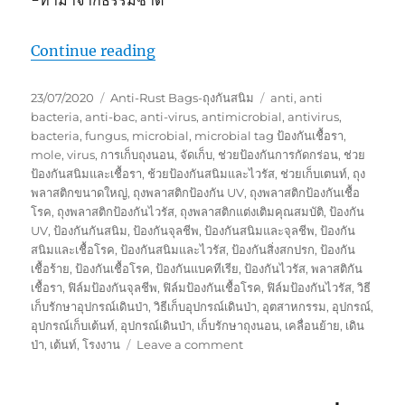
“เก็บเต้นท์และอุปกรณ์เดินป่า ให้ปลอดภั
Continue reading
Posted
Categories
Tags
23/07/2020
Anti-Rust Bags-ถุงกันสนิม
anti
,
anti
on
bacteria
,
anti-bac
,
anti-virus
,
antimicrobial
,
antivirus
,
bacteria
,
fungus
,
microbial
,
microbial tag ป้องกันเชื้อรา
,
mole
,
virus
,
การเก็บถุงนอน
,
จัดเก็บ
,
ช่วยป้องกันการกัดกร่อน
,
ช่วย
ป้องกันสนิมและเชื้อรา
,
ช้วยป้องกันสนิมและไวรัส
,
ช่วยเก็บเตนท์
,
ถุง
พลาสติกขนาดใหญ่
,
ถุงพลาสติกป้องกัน UV
,
ถุงพลาสติกป้องกันเชื้อ
โรค
,
ถุงพลาสติกป้องกันไวรัส
,
ถุงพลาสติกแต่งเติมคุณสมบัติ
,
ป้องกัน
UV
,
ป้องกันกันสนิม
,
ป้องกันจุลชีพ
,
ป้องกันสนิมและจุลชีพ
,
ป้องกัน
สนิมและเชื้อโรค
,
ป้องกันสนิมและไวรัส
,
ป้องกันสิ่งสกปรก
,
ป้องกัน
เชื้อร้าย
,
ป้องกันเชื้อโรค
,
ป้องกันแบคทีเรีย
,
ป้องกันไวรัส
,
พลาสติกัน
เชื้อรา
,
ฟิล์มป้องกันจุลชีพ
,
ฟิล์มป้องกันเชื้อโรค
,
ฟิล์มป้องกันไวรัส
,
วิธี
เก็บรักษาอุปกรณ์เดินป่า
,
วิธีเก็บอุปกรณ์เดินป่า
,
อุตสาหกรรม
,
อุปกรณ์
,
อุปกรณ์เก็บเต้นท์
,
อุปกรณ์เดินป่า
,
เก็บรักษาถุงนอน
,
เคลื่อนย้าย
,
เดิน
on
ป่า
,
เต้นท์
,
โรงงาน
Leave a comment
เก็บ
เต้น
ท์