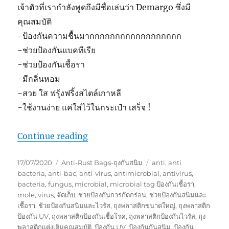
เจ้าตัวที่เรากำลังพูดถึงมีชื่อเล่นว่า Demargo ซึ่งมี
คุณสมบัติ
-ป้องกันความชื้นมากกกกกกกกกกกกกกกกกก
-ช่วยป้องกันแบคทีเรีย
-ช่วยป้องกันเชื้อรา
-มีกลิ่นหอม
-สวย ใส ฟรุ้งฟริ้งสไตล์เกาหลี
-ใช้งานง่าย แค่ใส่ไว้ในกระเป๋า เสร็จ !
“สินค้าเกาหลี ของคุณผู้หญิงที่รักในคว
Continue reading
Posted
Categories
Tags
17/07/2020
Anti-Rust Bags-ถุงกันสนิม
anti
,
anti
on
bacteria
,
anti-bac
,
anti-virus
,
antimicrobial
,
antivirus
,
bacteria
,
fungus
,
microbial
,
microbial tag ป้องกันเชื้อรา
,
mole
,
virus
,
จัดเก็บ
,
ช่วยป้องกันการกัดกร่อน
,
ช่วยป้องกันสนิมและ
เชื้อรา
,
ช้วยป้องกันสนิมและไวรัส
,
ถุงพลาสติกขนาดใหญ่
,
ถุงพลาสติก
ป้องกัน UV
,
ถุงพลาสติกป้องกันเชื้อโรค
,
ถุงพลาสติกป้องกันไวรัส
,
ถุง
พลาสติกแต่งเติมคุณสมบัติ
,
ป้องกัน UV
,
ป้องกันกันสนิม
,
ป้องกัน