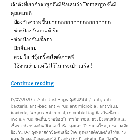
เจ้าตัวที่เรากำลังพูดถึงมีชื่อเล่นว่า Demargo ซึ่งมี
คุณสมบัติ
-ป้องกันความชื้นมากกกกกกกกกกกกกกกกกก
-ช่วยป้องกันแบคทีเรีย
-ช่วยป้องกันเชื้อรา
-มีกลิ่นหอม
-สวย ใส ฟรุ้งฟริ้งสไตล์เกาหลี
-ใช้งานง่าย แค่ใส่ไว้ในกระเป๋า เสร็จ !
“สินค้าเกาหลี ของคุณผู้หญิงที่รักในคว
Continue reading
Posted
Categories
Tags
17/07/2020
Anti-Rust Bags-ถุงกันสนิม
anti
,
anti
on
bacteria
,
anti-bac
,
anti-virus
,
antimicrobial
,
antivirus
,
bacteria
,
fungus
,
microbial
,
microbial tag ป้องกันเชื้อรา
,
mole
,
virus
,
จัดเก็บ
,
ช่วยป้องกันการกัดกร่อน
,
ช่วยป้องกันสนิมและ
เชื้อรา
,
ช้วยป้องกันสนิมและไวรัส
,
ถุงพลาสติกขนาดใหญ่
,
ถุงพลาสติก
ป้องกัน UV
,
ถุงพลาสติกป้องกันเชื้อโรค
,
ถุงพลาสติกป้องกันไวรัส
,
ถุง
พลาสติกแต่งเติมคุณสมบัติ
,
ป้องกัน UV
,
ป้องกันกันสนิม
,
ป้องกัน