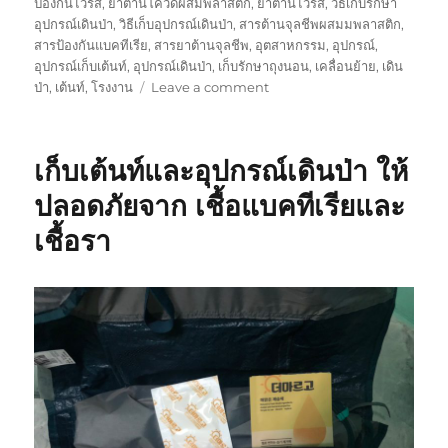
ป้องกันไวรัส
,
ยาต้านโควิดผสมพลาสติก
,
ยาต้านไวรัส
,
วิธีเก็บรักษา
อุปกรณ์เดินป่า
,
วิธีเก็บอุปกรณ์เดินป่า
,
สารต้านจุลชีพผสมมพลาสติก
,
สารป้องกันแบคทีเรีย
,
สารยาต้านจุลชีพ
,
อุตสาหกรรม
,
อุปกรณ์
,
อุปกรณ์เก็บเต้นท์
,
อุปกรณ์เดินป่า
,
เก็บรักษาถุงนอน
,
เคลื่อนย้าย
,
เดิน
on
ป่า
,
เต้นท์
,
โรงงาน
Leave a comment
ใน
การ
ป้องกัน
เก็บเต้นท์และอุปกรณ์เดินป่า ให้
จุลชีพ
ทำไม
ปลอดภัยจาก เชื้อแบคทีเรียและ
ถึง
เชื้อรา
ต้อง
ใช้
สินค้า
ของ
เรา
ดี
กว่า
คู่
แข่ง
ยัง
ไง