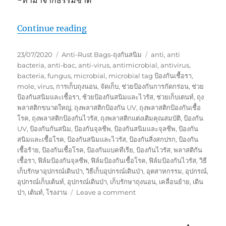
“เก็บเต้นท์และอุปกรณ์เดินป่า ให้ปลอดภั
Continue reading
Posted
Categories
Tags
23/07/2020
Anti-Rust Bags-ถุงกันสนิม
anti
,
anti
on
bacteria
,
anti-bac
,
anti-virus
,
antimicrobial
,
antivirus
,
bacteria
,
fungus
,
microbial
,
microbial tag ป้องกันเชื้อรา
,
mole
,
virus
,
การเก็บถุงนอน
,
จัดเก็บ
,
ช่วยป้องกันการกัดกร่อน
,
ช่วย
ป้องกันสนิมและเชื้อรา
,
ช้วยป้องกันสนิมและไวรัส
,
ช่วยเก็บเตนท์
,
ถุง
พลาสติกขนาดใหญ่
,
ถุงพลาสติกป้องกัน UV
,
ถุงพลาสติกป้องกันเชื้อ
โรค
,
ถุงพลาสติกป้องกันไวรัส
,
ถุงพลาสติกแต่งเติมคุณสมบัติ
,
ป้องกัน
UV
,
ป้องกันกันสนิม
,
ป้องกันจุลชีพ
,
ป้องกันสนิมและจุลชีพ
,
ป้องกัน
สนิมและเชื้อโรค
,
ป้องกันสนิมและไวรัส
,
ป้องกันสิ่งสกปรก
,
ป้องกัน
เชื้อร้าย
,
ป้องกันเชื้อโรค
,
ป้องกันแบคทีเรีย
,
ป้องกันไวรัส
,
พลาสติกัน
เชื้อรา
,
ฟิล์มป้องกันจุลชีพ
,
ฟิล์มป้องกันเชื้อโรค
,
ฟิล์มป้องกันไวรัส
,
วิธี
เก็บรักษาอุปกรณ์เดินป่า
,
วิธีเก็บอุปกรณ์เดินป่า
,
อุตสาหกรรม
,
อุปกรณ์
,
อุปกรณ์เก็บเต้นท์
,
อุปกรณ์เดินป่า
,
เก็บรักษาถุงนอน
,
เคลื่อนย้าย
,
เดิน
on
ป่า
,
เต้นท์
,
โรงงาน
Leave a comment
เก็บ
เต้น
ท์