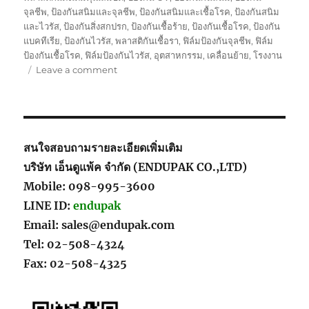
จุลชีพ
,
ป้องกันสนิมและจุลชีพ
,
ป้องกันสนิมและเชื้อโรค
,
ป้องกันสนิม
และไวรัส
,
ป้องกันสิ่งสกปรก
,
ป้องกันเชื้อร้าย
,
ป้องกันเชื้อโรค
,
ป้องกัน
แบคทีเรีย
,
ป้องกันไวรัส
,
พลาสติกันเชื้อรา
,
ฟิล์มป้องกันจุลชีพ
,
ฟิล์ม
ป้องกันเชื้อโรค
,
ฟิล์มป้องกันไวรัส
,
อุตสาหกรรม
,
เคลื่อนย้าย
,
โรงงาน
on
Leave a comment
สินค้า
เกาหลี
ของ
คุณ
ผู้
สนใจสอบถามรายละเอียดเพิ่มเติม
หญิง
บริษัท เอ็นดูแพ้ค จำกัด (ENDUPAK CO.,LTD)
ที่รัก
Mobile: 098-995-3600
ใน
ความ
LINE ID:
endupak
สะอาด
Email: sales@endupak.com
เรียบ
Tel: 02-508-4324
ง่าย
ผลิตภัณฑ์
Fax: 02-508-4325
ดูแล
กระเป๋า
หนัง