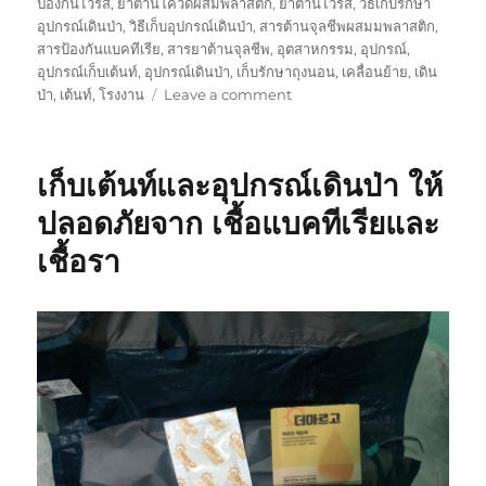
ป้องกันไวรัส
,
ยาต้านโควิดผสมพลาสติก
,
ยาต้านไวรัส
,
วิธีเก็บรักษา
อุปกรณ์เดินป่า
,
วิธีเก็บอุปกรณ์เดินป่า
,
สารต้านจุลชีพผสมมพลาสติก
,
สารป้องกันแบคทีเรีย
,
สารยาต้านจุลชีพ
,
อุตสาหกรรม
,
อุปกรณ์
,
อุปกรณ์เก็บเต้นท์
,
อุปกรณ์เดินป่า
,
เก็บรักษาถุงนอน
,
เคลื่อนย้าย
,
เดิน
on
ป่า
,
เต้นท์
,
โรงงาน
Leave a comment
ใน
การ
ป้องกัน
เก็บเต้นท์และอุปกรณ์เดินป่า ให้
จุลชีพ
ทำไม
ปลอดภัยจาก เชื้อแบคทีเรียและ
ถึง
เชื้อรา
ต้อง
ใช้
สินค้า
ของ
เรา
ดี
กว่า
คู่
แข่ง
ยัง
ไง