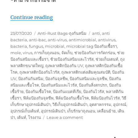
“เก็บเต้นท์และอุปกรณ์เดินป่า ให้ปลอดภั
Continue reading
Posted
Categories
Tags
23/07/2020
Anti-Rust Bags-ถุงกันสนิม
anti
,
anti
on
bacteria
,
anti-bac
,
anti-virus
,
antimicrobial
,
antivirus
,
bacteria
,
fungus
,
microbial
,
microbial tag ป้องกันเชื้อรา
,
mole
,
virus
,
การเก็บถุงนอน
,
จัดเก็บ
,
ช่วยป้องกันการกัดกร่อน
,
ช่วย
ป้องกันสนิมและเชื้อรา
,
ช้วยป้องกันสนิมและไวรัส
,
ช่วยเก็บเตนท์
,
ถุง
พลาสติกขนาดใหญ่
,
ถุงพลาสติกป้องกัน UV
,
ถุงพลาสติกป้องกันเชื้อ
โรค
,
ถุงพลาสติกป้องกันไวรัส
,
ถุงพลาสติกแต่งเติมคุณสมบัติ
,
ป้องกัน
UV
,
ป้องกันกันสนิม
,
ป้องกันจุลชีพ
,
ป้องกันสนิมและจุลชีพ
,
ป้องกัน
สนิมและเชื้อโรค
,
ป้องกันสนิมและไวรัส
,
ป้องกันสิ่งสกปรก
,
ป้องกัน
เชื้อร้าย
,
ป้องกันเชื้อโรค
,
ป้องกันแบคทีเรีย
,
ป้องกันไวรัส
,
พลาสติกัน
เชื้อรา
,
ฟิล์มป้องกันจุลชีพ
,
ฟิล์มป้องกันเชื้อโรค
,
ฟิล์มป้องกันไวรัส
,
วิธี
เก็บรักษาอุปกรณ์เดินป่า
,
วิธีเก็บอุปกรณ์เดินป่า
,
อุตสาหกรรม
,
อุปกรณ์
,
อุปกรณ์เก็บเต้นท์
,
อุปกรณ์เดินป่า
,
เก็บรักษาถุงนอน
,
เคลื่อนย้าย
,
เดิน
on
ป่า
,
เต้นท์
,
โรงงาน
Leave a comment
เก็บ
เต้น
ท์