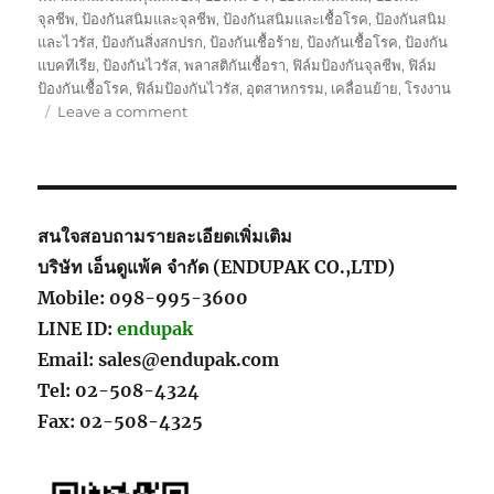
จุลชีพ
,
ป้องกันสนิมและจุลชีพ
,
ป้องกันสนิมและเชื้อโรค
,
ป้องกันสนิม
และไวรัส
,
ป้องกันสิ่งสกปรก
,
ป้องกันเชื้อร้าย
,
ป้องกันเชื้อโรค
,
ป้องกัน
แบคทีเรีย
,
ป้องกันไวรัส
,
พลาสติกันเชื้อรา
,
ฟิล์มป้องกันจุลชีพ
,
ฟิล์ม
ป้องกันเชื้อโรค
,
ฟิล์มป้องกันไวรัส
,
อุตสาหกรรม
,
เคลื่อนย้าย
,
โรงงาน
on
Leave a comment
สินค้า
เกาหลี
ของ
คุณ
ผู้
สนใจสอบถามรายละเอียดเพิ่มเติม
หญิง
บริษัท เอ็นดูแพ้ค จำกัด (ENDUPAK CO.,LTD)
ที่รัก
Mobile: 098-995-3600
ใน
ความ
LINE ID:
endupak
สะอาด
Email: sales@endupak.com
เรียบ
Tel: 02-508-4324
ง่าย
ผลิตภัณฑ์
Fax: 02-508-4325
ดูแล
กระเป๋า
หนัง