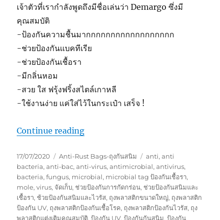
เจ้าตัวที่เรากำลังพูดถึงมีชื่อเล่นว่า Demargo ซึ่งมี
คุณสมบัติ
-ป้องกันความชื้นมากกกกกกกกกกกกกกกกกก
-ช่วยป้องกันแบคทีเรีย
-ช่วยป้องกันเชื้อรา
-มีกลิ่นหอม
-สวย ใส ฟรุ้งฟริ้งสไตล์เกาหลี
-ใช้งานง่าย แค่ใส่ไว้ในกระเป๋า เสร็จ !
“สินค้าเกาหลี ของคุณผู้หญิงที่รักในคว
Continue reading
Posted
Categories
Tags
17/07/2020
Anti-Rust Bags-ถุงกันสนิม
anti
,
anti
on
bacteria
,
anti-bac
,
anti-virus
,
antimicrobial
,
antivirus
,
bacteria
,
fungus
,
microbial
,
microbial tag ป้องกันเชื้อรา
,
mole
,
virus
,
จัดเก็บ
,
ช่วยป้องกันการกัดกร่อน
,
ช่วยป้องกันสนิมและ
เชื้อรา
,
ช้วยป้องกันสนิมและไวรัส
,
ถุงพลาสติกขนาดใหญ่
,
ถุงพลาสติก
ป้องกัน UV
,
ถุงพลาสติกป้องกันเชื้อโรค
,
ถุงพลาสติกป้องกันไวรัส
,
ถุง
พลาสติกแต่งเติมคุณสมบัติ
,
ป้องกัน UV
,
ป้องกันกันสนิม
,
ป้องกัน