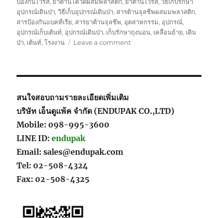
ป้องกันไวรัส
,
ยาต้านโควิดผสมพลาสติก
,
ยาต้านไวรัส
,
วิธีเก็บรักษา
อุปกรณ์เดินป่า
,
วิธีเก็บอุปกรณ์เดินป่า
,
สารต้านจุลชีพผสมมพลาสติก
,
สารป้องกันแบคทีเรีย
,
สารยาต้านจุลชีพ
,
อุตสาหกรรม
,
อุปกรณ์
,
อุปกรณ์เก็บเต้นท์
,
อุปกรณ์เดินป่า
,
เก็บรักษาถุงนอน
,
เคลื่อนย้าย
,
เดิน
on
ป่า
,
เต้นท์
,
โรงงาน
Leave a comment
ใน
การ
ป้องกัน
จุลชีพ
ทำไม
สนใจสอบถามรายละเอียดเพิ่มเติม
ถึง
บริษัท เอ็นดูแพ้ค จำกัด (ENDUPAK CO.,LTD)
ต้อง
Mobile: 098-995-3600
ใช้
สินค้า
LINE ID:
endupak
ของ
Email: sales@endupak.com
เรา
Tel: 02-508-4324
ดี
กว่า
Fax: 02-508-4325
คู่
แข่ง
ยัง
ไง