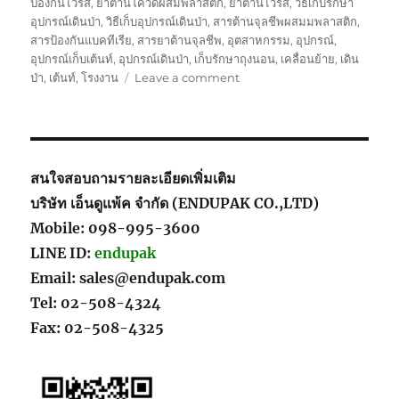
ป้องกันไวรัส
,
ยาต้านโควิดผสมพลาสติก
,
ยาต้านไวรัส
,
วิธีเก็บรักษา
อุปกรณ์เดินป่า
,
วิธีเก็บอุปกรณ์เดินป่า
,
สารต้านจุลชีพผสมมพลาสติก
,
สารป้องกันแบคทีเรีย
,
สารยาต้านจุลชีพ
,
อุตสาหกรรม
,
อุปกรณ์
,
อุปกรณ์เก็บเต้นท์
,
อุปกรณ์เดินป่า
,
เก็บรักษาถุงนอน
,
เคลื่อนย้าย
,
เดิน
on
ป่า
,
เต้นท์
,
โรงงาน
Leave a comment
ใน
การ
ป้องกัน
จุลชีพ
ทำไม
สนใจสอบถามรายละเอียดเพิ่มเติม
ถึง
บริษัท เอ็นดูแพ้ค จำกัด (ENDUPAK CO.,LTD)
ต้อง
Mobile: 098-995-3600
ใช้
สินค้า
LINE ID:
endupak
ของ
Email: sales@endupak.com
เรา
Tel: 02-508-4324
ดี
กว่า
Fax: 02-508-4325
คู่
แข่ง
ยัง
ไง