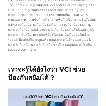
Thailand VCI Bag supplier
,
VCI Anti-Rust Packaging
,
VCI
Box Liner Poly Bags
,
VCI Export Box Liner Bag
,
vci
manufacturer in Thailand
,
กระดาษกันสนิม
,
กระบวนการ
ควบแน่น
,
การควบแน่นคืออะไร
,
ความชื้นกับสนิม
,
ความชื้นสัมพัทธ์
(Rh%)
,
ถุงกันสนิม
,
ถุงกันสนิมรองก้นกล่อง
,
ถุงกันสนิมส่งออก
,
ถุง
พลาสติกกันสนิม-ชลบุรี
,
ถุงพลาสติกกันสนิมรองก้นลังส่งออก
,
ถุงมุ้ง
พลาสติกกกันสนิม
,
บรรจุภัณฑ์ป้องกันสนิม
,
ป้องกันสนิมชิ้นส่วน
รถยนต์
,
ป้องกันสนิมลูกสูบเครื่องยนต์
,
ฝนตกในตู้คอนเทรนเนอร์
,
พลาสติกกันสนิม
,
พลาสติกกันสนิม ชลบุรี
,
สาเหตุของการเกิดสนิม
on
Leave a comment
ถุง
พลาสติก
กัน
เราจะรู้ได้ยังไงว่า VCi ช่วย
สนิม
มี
ป้องกันสนิมได้ ?
ทรง
อะไร
บ้าง
?