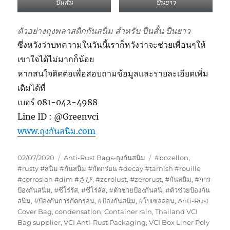
ปืนสั้น
ปืนยาว
ตัวอย่างถุงพลาสติกกันสนิม สำหรับ ปืนสั้น ปืนยาว
ซึ่งหวังว่าบทความในวันนี้เราก็หวังว่าจะช่วยเพื่อนๆให้
เขาใจได้ไม่มากก็น้อย
หากสนใจติดต่อเพื่อสอบถามข้อมูลและรายละเอียดเพิ่ม
เติมได้ที่
เบอร์ 081-042-4988
Line ID : @Greenvci
www.ถุงกันสนิม.com
Posted
Categories
Tags
02/07/2020
Anti-Rust Bags-ถุงกันสนิม
#bozellon
,
on
#rusty #สนิม #กันสนิม #กัดกร่อน #decay #tarnish #rouille
#corrosion #dim #さび
,
#zerolust
,
#zerorust
,
#กันสนิม
,
#การ
ป้องกันสนิม
,
#ซีโร่รัส
,
#ซีโร่ลัส
,
#ตัวช่วยป้องกันสนิ
,
#ตัวช่วยป้องกัน
สนิม
,
#ป้องกันการกัดกร่อน
,
#ป้องกันสนิม
,
#โบเซลลอน
,
Anti-Rust
Cover Bag
,
condensation
,
Container rain
,
Thailand VCI
Bag supplier
,
VCI Anti-Rust Packaging
,
VCI Box Liner Poly