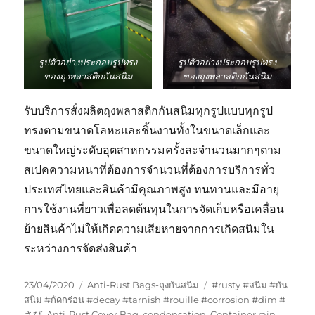
รูปตัวอย่างประกอบรูปทรง
รูปตัวอย่างประกอบรูปทรง
ของถุงพลาสติกกันสนิม
ของถุงพลาสติกกันสนิม
รับบริการสั่งผลิตถุงพลาสติกกันสนิมทุกรูปแบบทุกรูป
ทรงตามขนาดโลหะและชิ้นงานทั้งในขนาดเล็กและ
ขนาดใหญ่ระดับอุตสาหกรรมครั้งละจำนวนมากๆตาม
สเปคความหนาที่ต้องการจำนวนที่ต้องการบริการทั่ว
ประเทศไทยและสินค้ามีคุณภาพสูง ทนทานและมีอายุ
การใช้งานที่ยาวเพื่อลดต้นทุนในการจัดเก็บหรือเคลื่อน
ย้ายสินค้าไม่ให้เกิดความเสียหายจากการเกิดสนิมใน
ระหว่างการจัดส่งสินค้า
Posted
Categories
Tags
23/04/2020
Anti-Rust Bags-ถุงกันสนิม
#rusty #สนิม #กัน
on
สนิม #กัดกร่อน #decay #tarnish #rouille #corrosion #dim #
さび
,
Anti-Rust Cover Bag
,
condensation
,
Container rain
,