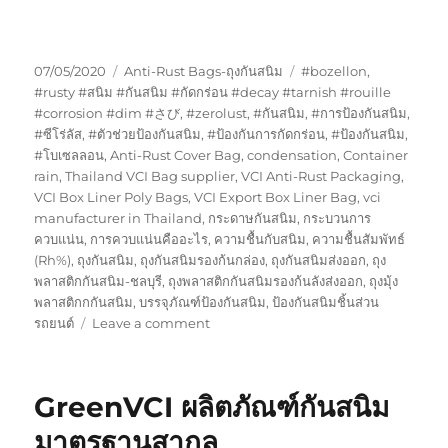
Posted
Categories
Tags
07/05/2020
Anti-Rust Bags-ถุงกันสนิม
#bozellon
,
on
#rusty #สนิม #กันสนิม #กัดกร่อน #decay #tarnish #rouille
#corrosion #dim #さび
,
#zerolust
,
#กันสนิม
,
#การป้องกันสนิม
,
#ซีโร่ลัส
,
#ตัวช่วยป้องกันสนิม
,
#ป้องกันการกัดกร่อน
,
#ป้องกันสนิม
,
#โบเซลลอน
,
Anti-Rust Cover Bag
,
condensation
,
Container
rain
,
Thailand VCI Bag supplier
,
VCI Anti-Rust Packaging
,
VCI Box Liner Poly Bags
,
VCI Export Box Liner Bag
,
vci
manufacturer in Thailand
,
กระดาษกันสนิม
,
กระบวนการ
ควบแน่น
,
การควบแน่นคืออะไร
,
ความชื้นกับสนิม
,
ความชื้นสัมพัทธ์
(Rh%)
,
ถุงกันสนิม
,
ถุงกันสนิมรองก้นกล่อง
,
ถุงกันสนิมส่งออก
,
ถุง
พลาสติกกันสนิม-ชลบุรี
,
ถุงพลาสติกกันสนิมรองก้นลังส่งออก
,
ถุงมุ้ง
พลาสติกกกันสนิม
,
บรรจุภัณฑ์ป้องกันสนิม
,
ป้องกันสนิมชิ้นส่วน
on
รถยนต์
Leave a comment
พลาสติก
กัน
สนิม
GreenVCI ผลิตภัณฑ์กันสนิม
แบบ
มี
มาตรฐานสากล
ขอบ