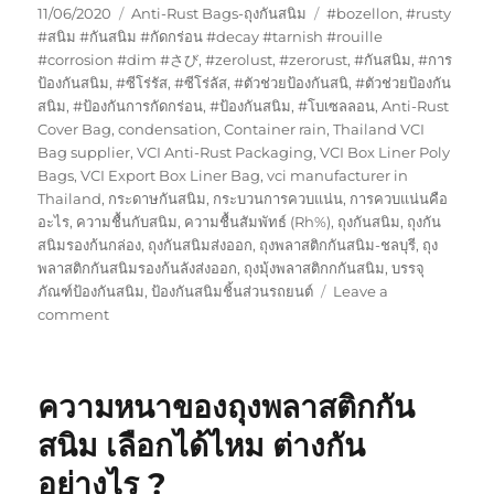
Posted
Categories
Tags
11/06/2020
Anti-Rust Bags-ถุงกันสนิม
#bozellon
,
#rusty
on
#สนิม #กันสนิม #กัดกร่อน #decay #tarnish #rouille
#corrosion #dim #さび
,
#zerolust
,
#zerorust
,
#กันสนิม
,
#การ
ป้องกันสนิม
,
#ซีโร่รัส
,
#ซีโร่ลัส
,
#ตัวช่วยป้องกันสนิ
,
#ตัวช่วยป้องกัน
สนิม
,
#ป้องกันการกัดกร่อน
,
#ป้องกันสนิม
,
#โบเซลลอน
,
Anti-Rust
Cover Bag
,
condensation
,
Container rain
,
Thailand VCI
Bag supplier
,
VCI Anti-Rust Packaging
,
VCI Box Liner Poly
Bags
,
VCI Export Box Liner Bag
,
vci manufacturer in
Thailand
,
กระดาษกันสนิม
,
กระบวนการควบแน่น
,
การควบแน่นคือ
อะไร
,
ความชื้นกับสนิม
,
ความชื้นสัมพัทธ์ (Rh%)
,
ถุงกันสนิม
,
ถุงกัน
สนิมรองก้นกล่อง
,
ถุงกันสนิมส่งออก
,
ถุงพลาสติกกันสนิม-ชลบุรี
,
ถุง
พลาสติกกันสนิมรองก้นลังส่งออก
,
ถุงมุ้งพลาสติกกกันสนิม
,
บรรจุ
ภัณฑ์ป้องกันสนิม
,
ป้องกันสนิมชิ้นส่วนรถยนต์
Leave a
on
comment
VCi
ยัง
ไง
ความหนาของถุงพลาสติกกัน
ก็
ดี
สนิม เลือกได้ไหม ต่างกัน
กว่า
อย่างไร ?
น้ำมัน