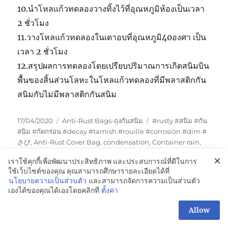
10.นำโหลแก้วทดลองวางทิ้งไว้ที่อุณหภูมิห้องเป็นเวลา
2 ชั่วโมง
11.วางโหลแก้วทดลองในเตาอบที่อุณหภูมิ40องศา เป็น
เวลา 2 ชั่วโมง
12.สรุปผลการทดลองโดยเปรียบปริมาณการเกิดสนิมบิน
พื้นของสิ้นส่วนโลหะในโหลแก้วทดลองที่มีพลาสติกกัน
สนิมกับไม่มีพลาสติกกันสนิม
Posted
Categories
Tags
17/04/2020
Anti-Rust Bags-ถุงกันสนิม
#rusty #สนิม #กัน
on
สนิม #กัดกร่อน #decay #tarnish #rouille #corrosion #dim #
さび
,
Anti-Rust Cover Bag
,
condensation
,
Container rain
,
Thailand VCI Bag supplier
,
VCI Anti-Rust Packaging
,
VCI
เราใช้คุกกี้เพื่อพัฒนาประสิทธิภาพ และประสบการณ์ที่ดีในการ
Box Liner Poly Bags
,
VCI Export Box Liner Bag
,
vci
ใช้เว็บไซต์ของคุณ คุณสามารถศึกษารายละเอียดได้ที่
manufacturer in Thailand
,
กระดาษกันสนิม
,
กระบวนการ
นโยบายความเป็นส่วนตัว
และสามารถจัดการความเป็นส่วนตัว
ควบแน่น
,
การควบแน่นคืออะไร
,
ความชื้นกับสนิม
,
ความชื้นสัมพัทธ์
เองได้ของคุณได้เองโดยคลิกที่
ตั้งค่า
(Rh%)
,
ถุงกันสนิม
,
ถุงกันสนิมรองก้นกล่อง
,
ถุงกันสนิมส่งออก
,
ถุง
พลาสติกกันสนิม-ชลบุรี
,
ถุงพลาสติกกันสนิมรองก้นลังส่งออก
,
ถุงมุ้ง
Allow
พลาสติกกกันสนิม
,
บรรจุภัณฑ์ป้องกันสนิม
,
ป้องกันสนิมชิ้นส่วน
รถยนต์
,
ป้องกันสนิมลูกสูบเครื่องยนต์
,
ฝนตกในตู้คอนเทรนเนอร์
,