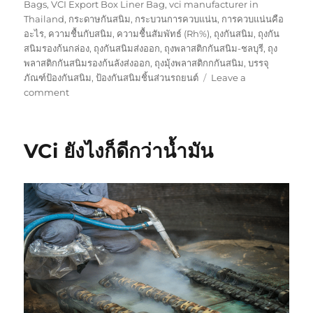
Bags
,
VCI Export Box Liner Bag
,
vci manufacturer in
Thailand
,
กระดาษกันสนิม
,
กระบวนการควบแน่น
,
การควบแน่นคือ
อะไร
,
ความชื้นกับสนิม
,
ความชื้นสัมพัทธ์ (Rh%)
,
ถุงกันสนิม
,
ถุงกัน
สนิมรองก้นกล่อง
,
ถุงกันสนิมส่งออก
,
ถุงพลาสติกกันสนิม-ชลบุรี
,
ถุง
พลาสติกกันสนิมรองก้นลังส่งออก
,
ถุงมุ้งพลาสติกกกันสนิม
,
บรรจุ
ภัณฑ์ป้องกันสนิม
,
ป้องกันสนิมชิ้นส่วนรถยนต์
Leave a
on
comment
ถ้า
ใช้
ถุง
VCi ยังไงก็ดีกว่าน้ำมัน
พลาสติก
กัน
สนิม
ต้อง
ทา
น้ำมัน
ไหม
?