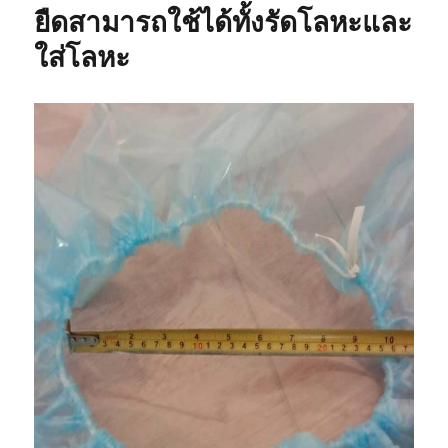
กัน
ยืดสามารถใช้ได้ทั้งรัดโลหะและ
สนิม
ใส่โลหะ
การ
ป้องกัน
ที่
ดี
กว่า
!