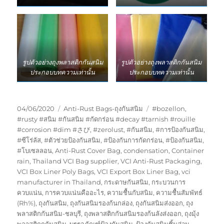
รูปตัวอย่างถุงพลาสติกกันสนิม
รูปตัวอย่างถุงพลาสติกกันสนิม
ประกอบบทความเท่านั้น
ประกอบบทความเท่านั้น
Posted
Categories
Tags
04/06/2020
Anti-Rust Bags-ถุงกันสนิม
#bozellon
,
on
#rusty #สนิม #กันสนิม #กัดกร่อน #decay #tarnish #rouille
#corrosion #dim #さび
,
#zerolust
,
#กันสนิม
,
#การป้องกันสนิม
,
#ซีโร่ลัส
,
#ตัวช่วยป้องกันสนิม
,
#ป้องกันการกัดกร่อน
,
#ป้องกันสนิม
,
#โบเซลลอน
,
Anti-Rust Cover Bag
,
condensation
,
Container
rain
,
Thailand VCI Bag supplier
,
VCI Anti-Rust Packaging
,
VCI Box Liner Poly Bags
,
VCI Export Box Liner Bag
,
vci
manufacturer in Thailand
,
กระดาษกันสนิม
,
กระบวนการ
ควบแน่น
,
การควบแน่นคืออะไร
,
ความชื้นกับสนิม
,
ความชื้นสัมพัทธ์
(Rh%)
,
ถุงกันสนิม
,
ถุงกันสนิมรองก้นกล่อง
,
ถุงกันสนิมส่งออก
,
ถุง
พลาสติกกันสนิม-ชลบุรี
,
ถุงพลาสติกกันสนิมรองก้นลังส่งออก
,
ถุงมุ้ง
พลาสติกกกันสนิม
,
บรรจุภัณฑ์ป้องกันสนิม
,
ป้องกันสนิมชิ้นส่วน