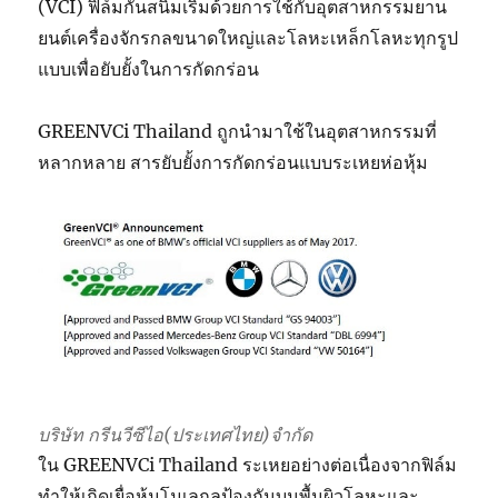
(VCI) ฟิล์มกันสนิมเริ่มด้วยการใช้กับอุตสาหกรรมยาน
ยนต์เครื่องจักรกลขนาดใหญ่และโลหะเหล็กโลหะทุกรูป
แบบเพื่อยับยั้งในการกัดกร่อน
GREENVCi Thailand ถูกนำมาใช้ในอุตสาหกรรมที่
หลากหลาย สารยับยั้งการกัดกร่อนแบบระเหยห่อหุ้ม
บริษัท กรีนวีซีไอ(ประเทศไทย)จำกัด
ใน GREENVCi Thailand ระเหยอย่างต่อเนื่องจากฟิล์ม
ทำให้เกิดเยื่อหุ้มโมเลกุลป้องกันบนพื้นผิวโลหะและ