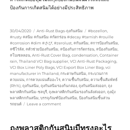
ป้องกันการเกิดสนิมได้อย่างมีประสิทธิภาพ
Posted
Categories
Tags
30/04/2020
Anti-Rust Bags-ถุงกันสนิม
#bozellon
,
on
#rusty #สนิม #กันสนิม #กัดกร่อน #decay #tarnish #rouille
#corrosion #dim #さび
,
#zerolust
,
#กันสนิม
,
#การป้องกันสนิม
,
#ซีโร่ลัส
,
#ตัวช่วยป้องกันสนิม
,
#ป้องกันการกัดกร่อน
,
#ป้องกันสนิม
,
#โบเซลลอน
,
Anti-Rust Cover Bag
,
condensation
,
Container
rain
,
Thailand VCI Bag supplier
,
VCI Anti-Rust Packaging
,
VCI Box Liner Poly Bags
,
VCI Export Box Liner Bag
,
vci
manufacturer in Thailand
,
กระดาษกันสนิม
,
กระบวนการ
ควบแน่น
,
การควบแน่นคืออะไร
,
ความชื้นกับสนิม
,
ความชื้นสัมพัทธ์
(Rh%)
,
ถุงกันสนิม
,
ถุงกันสนิมรองก้นกล่อง
,
ถุงกันสนิมส่งออก
,
ถุง
พลาสติกกันสนิม-ชลบุรี
,
ถุงพลาสติกกันสนิมรองก้นลังส่งออก
,
ถุงมุ้ง
พลาสติกกกันสนิม
,
บรรจุภัณฑ์ป้องกันสนิม
,
ป้องกันสนิมชิ้นส่วน
on
รถยนต์
Leave a comment
GreenVCI
ผลิตภัณฑ์
กัน
ถุงพลาสติกกันสนิมมีทรงอะไร
สนิม