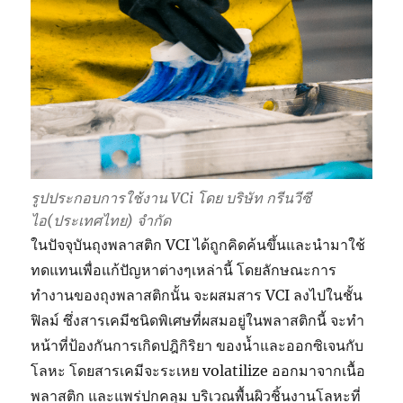
รูปประกอบการใช้งาน VCi โดย บริษัท กรีนวีซี
ไอ(ประเทศไทย) จำกัด
ในปัจจุบันถุงพลาสติก VCI ได้ถูกคิดค้นขึ้นและนำมาใช้
ทดแทนเพื่อแก้ปัญหาต่างๆเหล่านี้ โดยลักษณะการ
ทำงานของถุงพลาสติกนั้น จะผสมสาร VCI ลงไปในชั้น
ฟิลม์ ซึ่งสารเคมีชนิดพิเศษที่ผสมอยู่ในพลาสติกนี้ จะทำ
หน้าที่ป้องกันการเกิดปฎิกิริยา ของน้ำและออกซิเจนกับ
โลหะ โดยสารเคมีจะระเหย volatilize ออกมาจากเนื้อ
พลาสติก และแพร่ปกคลุม บริเวณพื้นผิวชิ้นงานโลหะที่