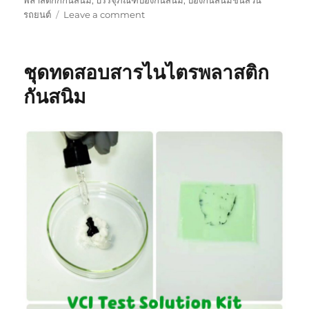
on
รถยนต์
Leave a comment
ความ
หนา
ของ
ชุดทดสอบสารไนไตรพลาสติก
ถุง
พลาสติก
กันสนิม
กัน
สนิม
เลือก
ได้
ไหม
ต่าง
กัน
อย่างไร
?