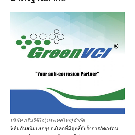
ยาง
ยืด
สามารถ
ใช้ได้
ทั้ง
รัด
โลหะ
และ
ใส่
โลหะ
บริษัท กรีนวีซีไอ(ประเทศไทย)จำกัด
ฟิล์มกันสนิมแรกๆของโลกที่มีฤทธิ์ยับยั้งการกัดกร่อน