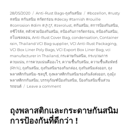
Posted
Categories
Tags
28/05/2020
Anti-Rust Bags-ถุงกันสนิม
#bozellon
,
#rusty
on
#สนิม #กันสนิม #กัดกร่อน #decay #tarnish #rouille
#corrosion #dim #さび
,
#zerolust
,
#กันสนิม
,
#การป้องกันสนิม
,
#ซีโร่ลัส
,
#ตัวช่วยป้องกันสนิม
,
#ป้องกันการกัดกร่อน
,
#ป้องกันสนิม
,
#โบเซลลอน
,
Anti-Rust Cover Bag
,
condensation
,
Container
rain
,
Thailand VCI Bag supplier
,
VCI Anti-Rust Packaging
,
VCI Box Liner Poly Bags
,
VCI Export Box Liner Bag
,
vci
manufacturer in Thailand
,
กระดาษกันสนิม
,
กระบวนการ
ควบแน่น
,
การควบแน่นคืออะไร
,
ความชื้นกับสนิม
,
ความชื้นสัมพัทธ์
(Rh%)
,
ถุงกันสนิม
,
ถุงกันสนิมรองก้นกล่อง
,
ถุงกันสนิมส่งออก
,
ถุง
พลาสติกกันสนิม-ชลบุรี
,
ถุงพลาสติกกันสนิมรองก้นลังส่งออก
,
ถุงมุ้ง
พลาสติกกกันสนิม
,
บรรจุภัณฑ์ป้องกันสนิม
,
ป้องกันสนิมชิ้นส่วน
on
รถยนต์
Leave a comment
ชุด
ทดสอบ
สาร
ถุงพลาสติกและกระดาษกันสนิม
ไน
ไตร
การป้องกันที่ดีกว่า !
พลาสติก
กัน