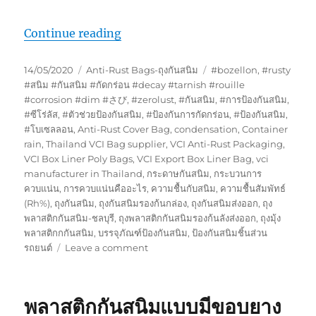
“ถุงพลาสติกและกระดาษกันสนิมการป้องกั
Continue reading
Posted
Categories
Tags
14/05/2020
Anti-Rust Bags-ถุงกันสนิม
#bozellon
,
#rusty
on
#สนิม #กันสนิม #กัดกร่อน #decay #tarnish #rouille
#corrosion #dim #さび
,
#zerolust
,
#กันสนิม
,
#การป้องกันสนิม
,
#ซีโร่ลัส
,
#ตัวช่วยป้องกันสนิม
,
#ป้องกันการกัดกร่อน
,
#ป้องกันสนิม
,
#โบเซลลอน
,
Anti-Rust Cover Bag
,
condensation
,
Container
rain
,
Thailand VCI Bag supplier
,
VCI Anti-Rust Packaging
,
VCI Box Liner Poly Bags
,
VCI Export Box Liner Bag
,
vci
manufacturer in Thailand
,
กระดาษกันสนิม
,
กระบวนการ
ควบแน่น
,
การควบแน่นคืออะไร
,
ความชื้นกับสนิม
,
ความชื้นสัมพัทธ์
(Rh%)
,
ถุงกันสนิม
,
ถุงกันสนิมรองก้นกล่อง
,
ถุงกันสนิมส่งออก
,
ถุง
พลาสติกกันสนิม-ชลบุรี
,
ถุงพลาสติกกันสนิมรองก้นลังส่งออก
,
ถุงมุ้ง
พลาสติกกกันสนิม
,
บรรจุภัณฑ์ป้องกันสนิม
,
ป้องกันสนิมชิ้นส่วน
on
รถยนต์
Leave a comment
ถุง
พลาสติก
และ
พลาสติกกันสนิมแบบมีขอบยาง
กระดาษ