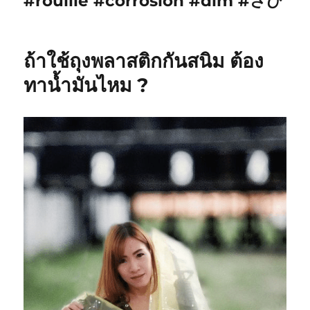
#rouille #corrosion #dim #さび
ถ้าใช้ถุงพลาสติกกันสนิม ต้อง
ทาน้ำมันไหม ?