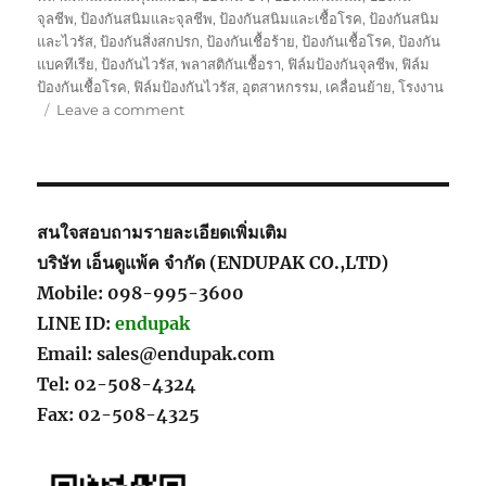
จุลชีพ
,
ป้องกันสนิมและจุลชีพ
,
ป้องกันสนิมและเชื้อโรค
,
ป้องกันสนิม
และไวรัส
,
ป้องกันสิ่งสกปรก
,
ป้องกันเชื้อร้าย
,
ป้องกันเชื้อโรค
,
ป้องกัน
แบคทีเรีย
,
ป้องกันไวรัส
,
พลาสติกันเชื้อรา
,
ฟิล์มป้องกันจุลชีพ
,
ฟิล์ม
ป้องกันเชื้อโรค
,
ฟิล์มป้องกันไวรัส
,
อุตสาหกรรม
,
เคลื่อนย้าย
,
โรงงาน
on
Leave a comment
สินค้า
เกาหลี
ของ
คุณ
ผู้
สนใจสอบถามรายละเอียดเพิ่มเติม
หญิง
บริษัท เอ็นดูแพ้ค จำกัด (ENDUPAK CO.,LTD)
ที่รัก
Mobile: 098-995-3600
ใน
ความ
LINE ID:
endupak
สะอาด
Email: sales@endupak.com
เรียบ
Tel: 02-508-4324
ง่าย
ผลิตภัณฑ์
Fax: 02-508-4325
ดูแล
กระเป๋า
หนัง