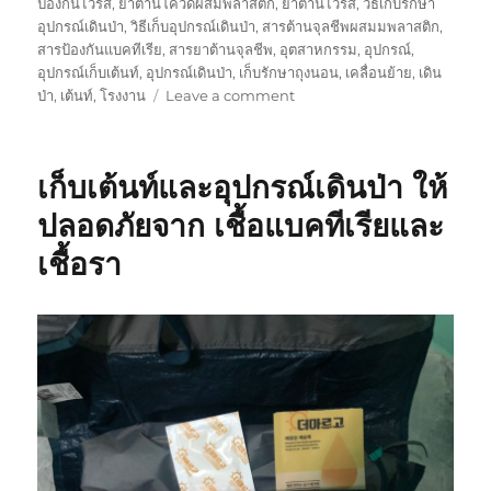
ป้องกันไวรัส
,
ยาต้านโควิดผสมพลาสติก
,
ยาต้านไวรัส
,
วิธีเก็บรักษา
อุปกรณ์เดินป่า
,
วิธีเก็บอุปกรณ์เดินป่า
,
สารต้านจุลชีพผสมมพลาสติก
,
สารป้องกันแบคทีเรีย
,
สารยาต้านจุลชีพ
,
อุตสาหกรรม
,
อุปกรณ์
,
อุปกรณ์เก็บเต้นท์
,
อุปกรณ์เดินป่า
,
เก็บรักษาถุงนอน
,
เคลื่อนย้าย
,
เดิน
on
ป่า
,
เต้นท์
,
โรงงาน
Leave a comment
ใน
การ
ป้องกัน
เก็บเต้นท์และอุปกรณ์เดินป่า ให้
จุลชีพ
ทำไม
ปลอดภัยจาก เชื้อแบคทีเรียและ
ถึง
เชื้อรา
ต้อง
ใช้
สินค้า
ของ
เรา
ดี
กว่า
คู่
แข่ง
ยัง
ไง