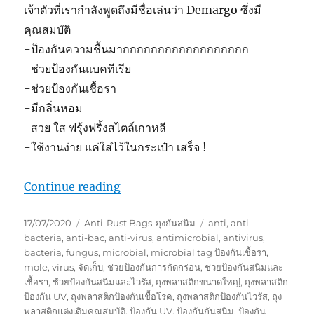
เจ้าตัวที่เรากำลังพูดถึงมีชื่อเล่นว่า Demargo ซึ่งมี
คุณสมบัติ
-ป้องกันความชื้นมากกกกกกกกกกกกกกกกกก
-ช่วยป้องกันแบคทีเรีย
-ช่วยป้องกันเชื้อรา
-มีกลิ่นหอม
-สวย ใส ฟรุ้งฟริ้งสไตล์เกาหลี
-ใช้งานง่าย แค่ใส่ไว้ในกระเป๋า เสร็จ !
“สินค้าเกาหลี ของคุณผู้หญิงที่รักในคว
Continue reading
Posted
Categories
Tags
17/07/2020
Anti-Rust Bags-ถุงกันสนิม
anti
,
anti
on
bacteria
,
anti-bac
,
anti-virus
,
antimicrobial
,
antivirus
,
bacteria
,
fungus
,
microbial
,
microbial tag ป้องกันเชื้อรา
,
mole
,
virus
,
จัดเก็บ
,
ช่วยป้องกันการกัดกร่อน
,
ช่วยป้องกันสนิมและ
เชื้อรา
,
ช้วยป้องกันสนิมและไวรัส
,
ถุงพลาสติกขนาดใหญ่
,
ถุงพลาสติก
ป้องกัน UV
,
ถุงพลาสติกป้องกันเชื้อโรค
,
ถุงพลาสติกป้องกันไวรัส
,
ถุง
พลาสติกแต่งเติมคุณสมบัติ
,
ป้องกัน UV
,
ป้องกันกันสนิม
,
ป้องกัน