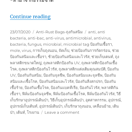
“เก็บเต้นท์และอุปกรณ์เดินป่า ให้ปลอดภั
Continue reading
Posted
Categories
Tags
23/07/2020
Anti-Rust Bags-ถุงกันสนิม
anti
,
anti
on
bacteria
,
anti-bac
,
anti-virus
,
antimicrobial
,
antivirus
,
bacteria
,
fungus
,
microbial
,
microbial tag ป้องกันเชื้อรา
,
mole
,
virus
,
การเก็บถุงนอน
,
จัดเก็บ
,
ช่วยป้องกันการกัดกร่อน
,
ช่วย
ป้องกันสนิมและเชื้อรา
,
ช้วยป้องกันสนิมและไวรัส
,
ช่วยเก็บเตนท์
,
ถุง
พลาสติกขนาดใหญ่
,
ถุงพลาสติกป้องกัน UV
,
ถุงพลาสติกป้องกันเชื้อ
โรค
,
ถุงพลาสติกป้องกันไวรัส
,
ถุงพลาสติกแต่งเติมคุณสมบัติ
,
ป้องกัน
UV
,
ป้องกันกันสนิม
,
ป้องกันจุลชีพ
,
ป้องกันสนิมและจุลชีพ
,
ป้องกัน
สนิมและเชื้อโรค
,
ป้องกันสนิมและไวรัส
,
ป้องกันสิ่งสกปรก
,
ป้องกัน
เชื้อร้าย
,
ป้องกันเชื้อโรค
,
ป้องกันแบคทีเรีย
,
ป้องกันไวรัส
,
พลาสติกัน
เชื้อรา
,
ฟิล์มป้องกันจุลชีพ
,
ฟิล์มป้องกันเชื้อโรค
,
ฟิล์มป้องกันไวรัส
,
วิธี
เก็บรักษาอุปกรณ์เดินป่า
,
วิธีเก็บอุปกรณ์เดินป่า
,
อุตสาหกรรม
,
อุปกรณ์
,
อุปกรณ์เก็บเต้นท์
,
อุปกรณ์เดินป่า
,
เก็บรักษาถุงนอน
,
เคลื่อนย้าย
,
เดิน
on
ป่า
,
เต้นท์
,
โรงงาน
Leave a comment
เก็บ
เต้น
ท์