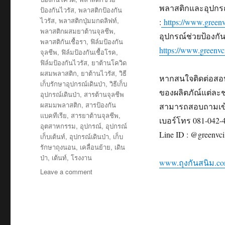
พลาสติกและอุปกรณ์ป
ป้องกันไวรัส
,
พลาสติกป้องกัน
ไวรัส
,
พลาสติกปุ่มมกดลิฟท์
,
:
https://www.greenvc
พลาสติกผสมยาต้านจุลชีพ
,
อุปกรณ์ช่วยป้องกันค
พลาสติกันเชื้อรา
,
ฟิล์มป้องกัน
https://www.greenvc
จุลชีพ
,
ฟิล์มป้องกันเชื้อโรค
,
ฟิล์มป้องกันไวรัส
,
ยาต้านโควิด
ผสมพลาสติก
,
ยาต้านไวรัส
,
วิธี
หากสนใจติดต่อสอบ
เก็บรักษาอุปกรณ์เดินป่า
,
วิธีเก็บ
ของผลิตภัณ์แต่ละ
อุปกรณ์เดินป่า
,
สารต้านจุลชีพ
ผสมมพลาสติก
,
สารป้องกัน
สามารถสอบถามเข้า
แบคทีเรีย
,
สารยาต้านจุลชีพ
,
เบอร์โทร 081-042-
อุตสาหกรรม
,
อุปกรณ์
,
อุปกรณ์
Line ID : @greenvci
เก็บเต้นท์
,
อุปกรณ์เดินป่า
,
เก็บ
รักษาถุงนอน
,
เคลื่อนย้าย
,
เดิน
ป่า
,
เต้นท์
,
โรงงาน
www.ถุงกันสนิม.c
on
Leave a comment
ใน
การ
ป้องกัน
จุลชีพ
ทำไม