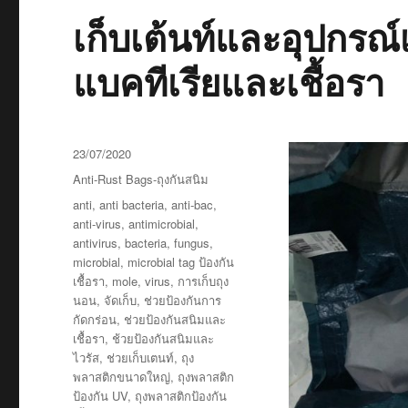
ถึง
เก็บเต้นท์และอุปกรณ์
ต้อง
ใช้
แบคทีเรียและเชื้อรา
สินค้า
ของ
เรา
ดี
กว่า
Posted
23/07/2020
คู่
on
Categories
Anti-Rust Bags-ถุงกันสนิม
แข่ง
Tags
anti
,
anti bacteria
,
anti-bac
,
ยัง
anti-virus
,
antimicrobial
,
ไง
antivirus
,
bacteria
,
fungus
,
?
microbial
,
microbial tag ป้องกัน
เชื้อรา
,
mole
,
virus
,
การเก็บถุง
นอน
,
จัดเก็บ
,
ช่วยป้องกันการ
กัดกร่อน
,
ช่วยป้องกันสนิมและ
เชื้อรา
,
ช้วยป้องกันสนิมและ
ไวรัส
,
ช่วยเก็บเตนท์
,
ถุง
พลาสติกขนาดใหญ่
,
ถุงพลาสติก
ป้องกัน UV
,
ถุงพลาสติกป้องกัน