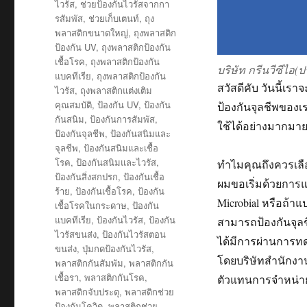
ไวรัส
,
ช่วยป้องกันไวรัสจากกา
รสัมพัส
,
ช่วยเก็บเตนท์
,
ถุง
พลาสติกขนาดใหญ่
,
ถุงพลาสติก
ป้องกัน UV
,
ถุงพลาสติกป้องกัน
เชื้อโรค
,
ถุงพลาสติกป้องกัน
บริษัท กรีนวีซีไอ(
แบคทีเรีย
,
ถุงพลาสติกป้องกัน
สวัสดีคับ วันนี้เร
ไวรัส
,
ถุงพลาสติกแต่งเติม
คุณสมบัติ
,
ป้องกัน UV
,
ป้องกัน
ป้องกันจุลชีพของเ
กันสนิม
,
ป้องกันการสัมพัส
,
ใช้ได้อย่างมากมายอ
ป้องกันจุลชีพ
,
ป้องกันสนิมและ
จุลชีพ
,
ป้องกันสนิมและเชื้อ
โรค
,
ป้องกันสนิมและไวรัส
,
ทำไมคุณถึงควรเลือ
ป้องกันสิ่งสกปรก
,
ป้องกันเชื้อ
ผมขอเริ่มด้วยการแ
ร้าย
,
ป้องกันเชื้อโรค
,
ป้องกัน
Microbial หรือถ้าแ
เชื้อโรคในกระดาษ
,
ป้องกัน
แบคทีเรีย
,
ป้องกันไวรัส
,
ป้องกัน
สามารถป้องกันจุลชี
ไวรัสขนส่ง
,
ป้องกันไวรัสตอน
ได้มีการผ่านการท
ขนส่ง
,
ปุ่มกดป้องกันไวรัส
,
โดยบริษัทสำนักงาน
พลาสติกกันสัมพัม
,
พลาสติกกัน
เชื้อรา
,
พลาสติกกันโรค
,
ตัวแทนการจำหน่ายผ
พลาสติกจับประตุ
,
พลาสติกช่วย
ป้องกันโควิด
,
พลาสติกช่วย