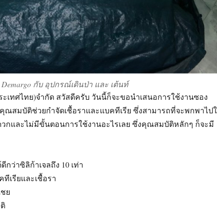
Demargo กับ อุปกรณ์เดินป่า และ เต้นท์
(ประเทศไทย)จำกัด สวัสดีครับ วันนี้ก็จะขอนำเสนอการใช้งานซอง
มีคุณสมบัติช่วยกำจัดเชื้อราและแบคทีเรีย ซึ่งสามารถที่จะพกพาไปใ
ะดวกและไม่มีขั้นตอนการใช้งานอะไรเลย ซึ่งคุณสมบัติหลักๆ ก็จะมี
ดีกว่าซิลิก้าเจลถึง 10 เท่า
คทีเรียและเชื้อรา
เชย
ติ